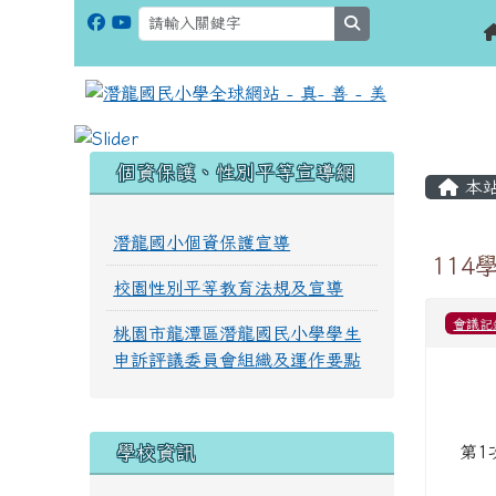
search
:::
:::
個資保護、性別平等宣導網
本
潛龍國小個資保護宣導
114
校園性別平等教育法規及宣導
會議記
桃園市龍潭區潛龍國民小學學生
申訴評議委員會組織及運作要點
學校資訊
第1