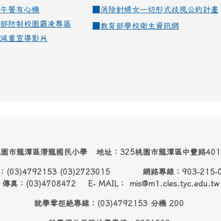
午餐有心機
■
消除對婦女一切形式歧視公約計畫
部防制校園霸凌專區
■
教育部學校衛生資訊網
減重宣導影片
園市龍潭區潛龍國民小學 地址：325桃園市龍潭區中豐路40
：(03)4792153 (03)2723015 網路專線：903-215-
傳真：(03)4708472 E- MAIL： mis@m1.cles.tyc.edu.tw
就學零拒絶專線：(03)4792153 分機 200