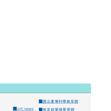
■
國立臺灣科學教育館
■
icrt news
■
教育部筆順學習網