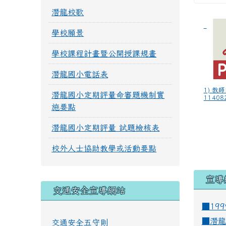
潛龍校歌
學校願景
學校課程計畫暨公開授課規畫
潛龍國小電話表
1) 教
潛龍國小定期評量命審題機制實
114082
施要點
潛龍國小定期評量 試題檢核表
校外人士協助教學或活動要點
宣導
交通安全宣導網站
■19
■
潛龍
交通安全五守則