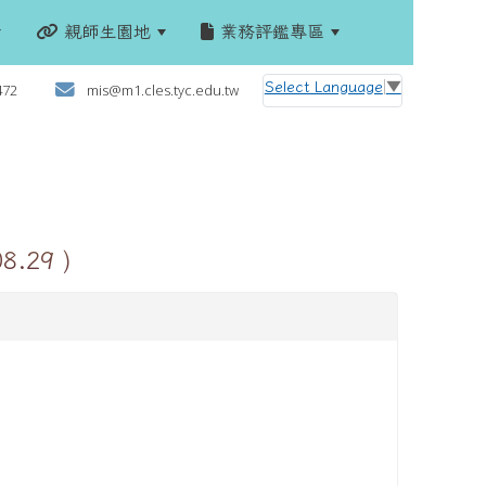
親師生園地
業務評鑑專區
:::
Select Language
▼
472
mis@m1.cles.tyc.edu.tw
.29 )