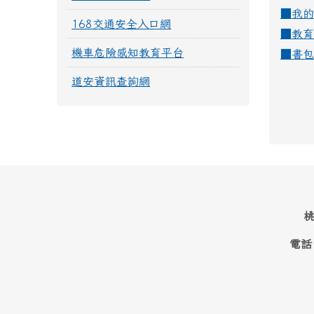
■
我的
168交通安全入口網
■
教育
機車危險感知教育平台
■
書包
道安資訊查詢網
桃
電話