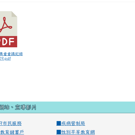
師集會會議紀錄
9.pdf
網站、宣導影片
99市民服務
■
疾病管制局
教育儲蓄戶
■
性別平等教育網