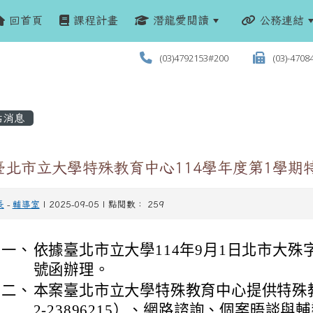
回首頁
課程計畫
潛龍愛閱讀
公務連結
(03)4792153#200
(03)-4708
站消息
臺北市立大學特殊教育中心114學年度第1學期
長
-
輔導室
| 2025-09-05 | 點閱數： 259
一、
依據臺北市立大學114年9月1日北市大殊字第1
號函辦理。
二、
本案臺北市立大學特殊教育中心提供特殊
2-23896215）、網路諮詢、個案晤談