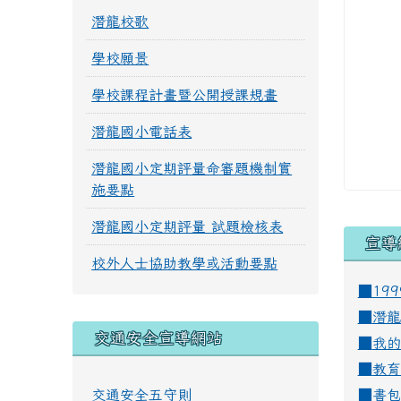
潛龍校歌
學校願景
學校課程計畫暨公開授課規畫
潛龍國小電話表
潛龍國小定期評量命審題機制實
施要點
潛龍國小定期評量 試題檢核表
宣導
校外人士協助教學或活動要點
■19
■
潛龍
交通安全宣導網站
■
我的
■
教育
交通安全五守則
■
書包