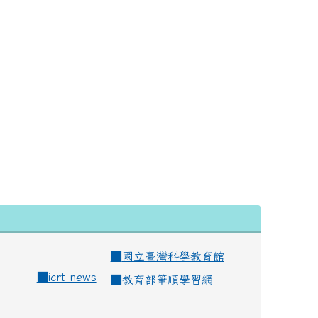
■
國立臺灣科學教育館
■
icrt news
■
教育部筆順學習網