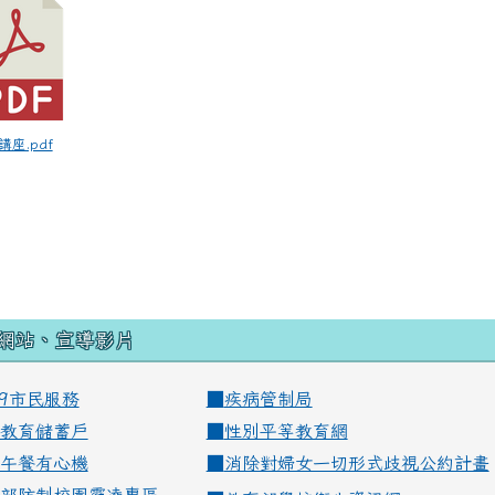
講座.pdf
網站、宣導影片
99市民服務
■
疾病管制局
教育儲蓄戶
■
性別平等教育網
午餐有心機
■
消除對婦女一切形式歧視公約計畫