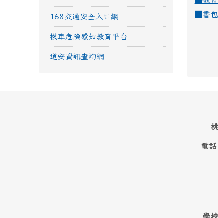
■
教育
■
書包
168交通安全入口網
機車危險感知教育平台
道安資訊查詢網
桃
電話
學校