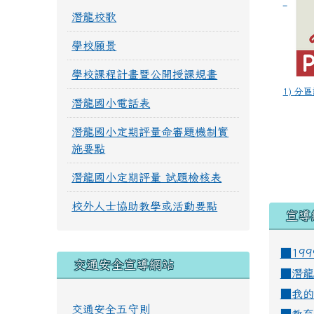
潛龍校歌
學校願景
學校課程計畫暨公開授課規畫
1) 分區
潛龍國小電話表
潛龍國小定期評量命審題機制實
施要點
潛龍國小定期評量 試題檢核表
校外人士協助教學或活動要點
宣導
■19
交通安全宣導網站
■
潛龍
■
我的
交通安全五守則