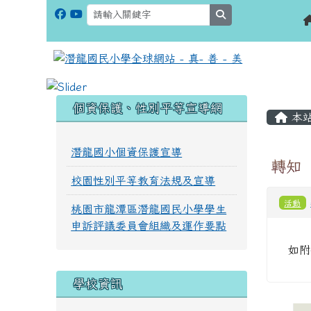
search
:::
:::
個資保護、性別平等宣導網
本
潛龍國小個資保護宣導
轉知
校園性別平等教育法規及宣導
活動
桃園市龍潭區潛龍國民小學學生
申訴評議委員會組織及運作要點
如附
學校資訊