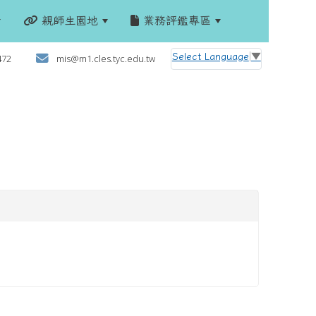
親師生園地
業務評鑑專區
:::
Select Language
▼
472
mis@m1.cles.tyc.edu.tw