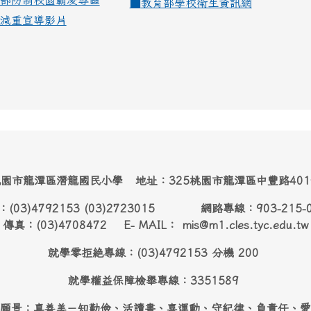
部防制校園霸凌專區
■
教育部學校衛生資訊網
減重宣導影片
園市龍潭區潛龍國民小學 地址：325桃園市龍潭區中豐路40
：(03)4792153 (03)2723015 網路專線：903-215-
傳真：(03)4708472 E- MAIL： mis@m1.cles.tyc.edu.tw
就學零拒絶專線：(03)4792153 分機 200
就學權益保障檢舉專線：3351589
願景：真善美－知勤儉、活讀書、喜運動、守紀律、負責任、愛