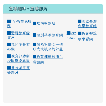
宣導網站、宣導影片
■1999市民服
■
國立臺灣
■
疾病管制局
務
科學教育館
■
潛龍教育儲
■
icrt
■
教育部筆
■
性別平等教育網
蓄戶
news
順學習網
■
我的午餐有
■
消除對婦女一切
心機
形式歧視公約計畫
■
教育部防制
■
教育部學校衛生
校園霸凌專區
資訊網
■
書包減重宣
導影片