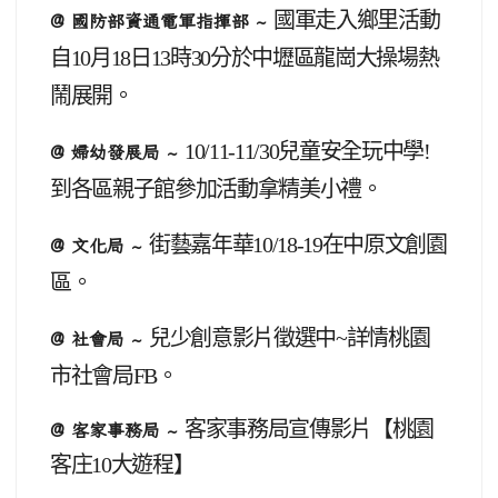
國軍走入鄉里活動
@ 國防部資通電軍指揮部 ~
自10月18日13時30分於中壢區龍崗大操場熱
鬧展開。
10/11-11/30
兒童安全玩中學!
@ 婦幼發展局 ~
到各區親子館參加活動拿精美小禮。
街藝嘉年華10/18-19在中原文創園
@ 文化局 ~
區。
兒少創意影片徵選中~詳情桃園
@ 社會局 ~
市社會局FB。
客家事務局宣傳影片【桃園
@ 客家事務局 ~
客庄10大遊程】