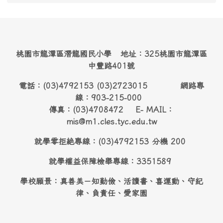
桃園市龍潭區潛龍國民小學 地址：325桃園市龍潭區
中豐路401號
電話：(03)4792153 (03)2723015 網路專
線：903-215-000
傳真：(03)4708472 E- MAIL：
mis@m1.cles.tyc.edu.tw
就學零拒絶專線：(03)4792153 分機 200
就學權益保障檢舉專線：3351589
學校願景：真善美－知勤儉、活讀書、喜運動、守紀
律、負責任、愛家園