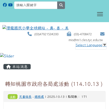
search
To
(03)4792153#200
(03)-4708472
mis@m1.cles.tyc.edu.tw
Select Language
▼
:::
本站消息
轉知桃園市政府各局處活動 (114.10.13 )
活動
文書組長
-
總務處
| 2025-10-13 | 點閱數： 171