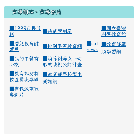
宣導網站、宣導影片
■1999市民服
■
國立臺灣
■
疾病管制局
務
科學教育館
■
潛龍教育儲
■
icrt
■
教育部筆
■
性別平等教育網
蓄戶
news
順學習網
■
我的午餐有
■
消除對婦女一切
心機
形式歧視公約計畫
■
教育部防制
■
教育部學校衛生
校園霸凌專區
資訊網
■
書包減重宣
導影片