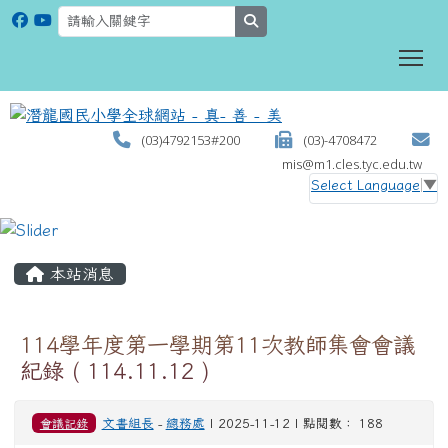
search
To
(03)4792153#200
(03)-4708472
mis@m1.cles.tyc.edu.tw
Select Language
▼
:::
本站消息
114學年度第一學期第11次教師集會會議
紀錄 ( 114.11.12 )
會議記錄
文書組長
-
總務處
| 2025-11-12 | 點閱數： 188