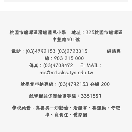
桃園市龍潭區潛龍國民小學 地址：325桃園市龍潭區
中豐路401號
電話：(03)4792153 (03)2723015 網路專
線：903-215-000
傳真：(03)4708472 E- MAIL：
mis@m1.cles.tyc.edu.tw
就學零拒絶專線：(03)4792153 分機 200
就學權益保障檢舉專線：3351589
學校願景：真善美－知勤儉、活讀書、喜運動、守紀
律、負責任、愛家園