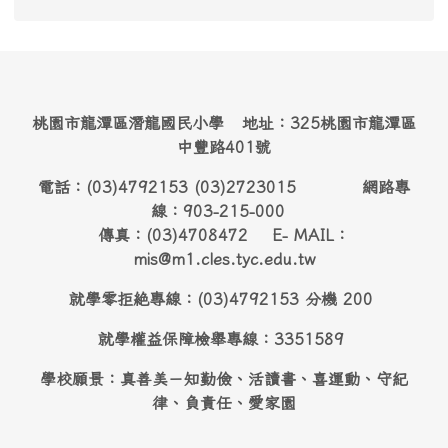
桃園市龍潭區潛龍國民小學 地址：325桃園市龍潭區
中豐路401號
電話：(03)4792153 (03)2723015 網路專
線：903-215-000
傳真：(03)4708472 E- MAIL：
mis@m1.cles.tyc.edu.tw
就學零拒絶專線：(03)4792153 分機 200
就學權益保障檢舉專線：3351589
學校願景：真善美－知勤儉、活讀書、喜運動、守紀
律、負責任、愛家園