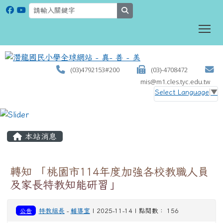
search
To
(03)4792153#200
(03)-4708472
mis@m1.cles.tyc.edu.tw
Select Language
▼
:::
本站消息
轉知 「桃園市114年度加強各校教職人員
及家長特教知能研習」
公告
特教組長
-
輔導室
| 2025-11-14 | 點閱數： 156