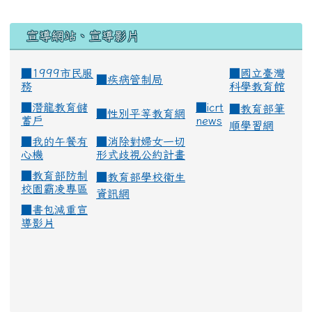
宣導網站、宣導影片
■1999市民服
■
國立臺灣
■
疾病管制局
務
科學教育館
■
潛龍教育儲
■
icrt
■
教育部筆
■
性別平等教育網
蓄戶
news
順學習網
■
我的午餐有
■
消除對婦女一切
心機
形式歧視公約計畫
■
教育部防制
■
教育部學校衛生
校園霸凌專區
資訊網
■
書包減重宣
導影片