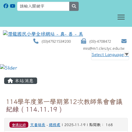
search
To
(03)4792153#200
(03)-4708472
mis@m1.cles.tyc.edu.tw
Select Language
▼
:::
本站消息
114學年度第一學期第12次教師集會會議
紀錄 ( 114.11.19 )
會議記錄
文書組長
-
總務處
| 2025-11-19 | 點閱數： 168