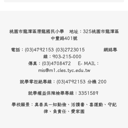
桃園市龍潭區潛龍國民小學 地址：325桃園市龍潭區
中豐路401號
電話：(03)4792153 (03)2723015 網路專
線：903-215-000
傳真：(03)4708472 E- MAIL：
mis@m1.cles.tyc.edu.tw
就學零拒絶專線：(03)4792153 分機 200
就學權益保障檢舉專線：3351589
學校願景：真善美－知勤儉、活讀書、喜運動、守紀
律、負責任、愛家園