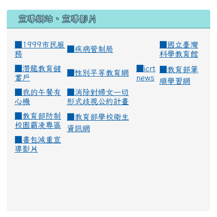
宣導網站、宣導影片
■1999市民服
■
國立臺灣
■
疾病管制局
務
科學教育館
■
潛龍教育儲
■
icrt
■
教育部筆
■
性別平等教育網
蓄戶
news
順學習網
■
我的午餐有
■
消除對婦女一切
心機
形式歧視公約計畫
■
教育部防制
■
教育部學校衛生
校園霸凌專區
資訊網
■
書包減重宣
導影片