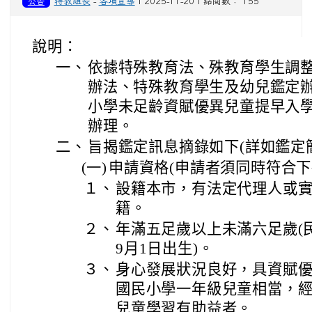
公告
特教組長
-
各項宣導
| 2025-11-20 | 點閱數： 155
說明：
一、
依據特殊教育法、殊教育學生調
辦法、特殊教育學生及幼兒鑑定辦
小學未足齡資賦優異兒童提早入學
辦理。
二、
旨揭鑑定訊息摘錄如下(詳如鑑定
(一)
申請資格(申請者須同時符合下
１、
設籍本市，有法定代理人或實
籍。
２、
年滿五足歲以上未滿六足歲(民國
9月1日出生)。
３、
身心發展狀況良好，具資賦
國民小學一年級兒童相當，
兒童學習有助益者。