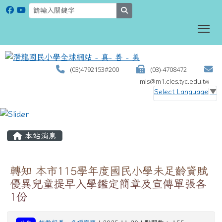
search
To
(03)4792153#200
(03)-4708472
mis@m1.cles.tyc.edu.tw
Select Language
▼
:::
本站消息
轉知 本市115學年度國民小學未足齡資賦
優異兒童提早入學鑑定簡章及宣傳單張各
1份