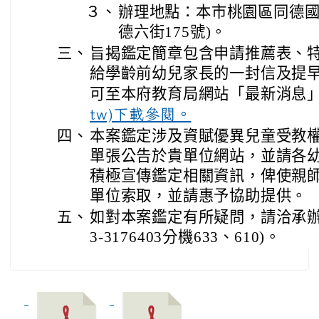
３、
辦理地點：本市桃園區同德國
德六街175號)。
三、
旨揭鑑定簡章包含申請推薦表、
給學齡前幼兒家長的一封信及提早
可至本府教育局網站「最新消息」
tw)下載參閱。
四、
本案鑑定涉及資賦優異兒童受教
單張公告於貴單位網站，並請各
積極宣傳鑑定相關資訊，俾使親
單位索取，並請惠予協助提供。
五、
如對本案鑑定有所疑問，請洽承辦學
3-3176403分機633、610)。