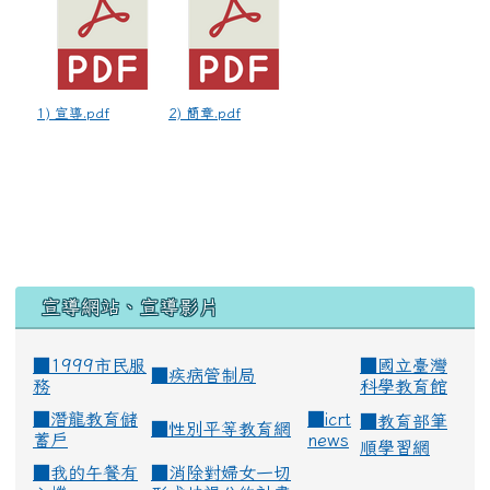
1) 宣導.pdf
2) 簡章.pdf
宣導網站、宣導影片
■1999市民服
■
國立臺灣
■
疾病管制局
務
科學教育館
■
潛龍教育儲
■
icrt
■
教育部筆
■
性別平等教育網
蓄戶
news
順學習網
■
我的午餐有
■
消除對婦女一切