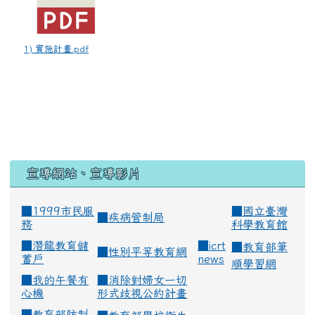
1) 實施計畫.pdf
宣導網站、宣導影片
■1999市民服
■
國立臺灣
■
疾病管制局
務
科學教育館
■
潛龍教育儲
■
icrt
■
教育部筆
■
性別平等教育網
蓄戶
news
順學習網
■
我的午餐有
■
消除對婦女一切
心機
形式歧視公約計畫
■
教育部防制