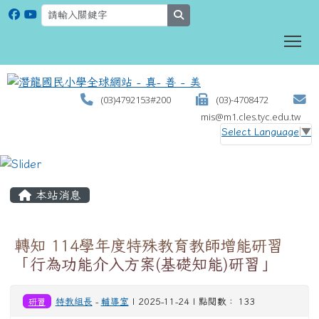
search
To
(03)4792153#200
(03)-4708472
mis@m1.cles.tyc.edu.tw
Select Language
▼
:::
本站消息
轉知 114學年度特殊教育教師增能研習
「行為功能介入方案(基礎知能)研習」
研習
特教組長
-
輔導室
| 2025-11-24 | 點閱數： 133