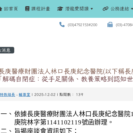
回首頁
課程計畫
潛龍愛閱讀
公務連結
(03)4792153#200
(03)-4708
站消息
 長庚醫療財團法人林口長庚紀念醫院(以下稱長
「解碼自閉症：從手足關係、教養策略到認知世
特教組長
-
輔導室
| 2025-12-02 | 點閱數： 139
一、
依據長庚醫療財團法人林口長庚紀念醫院11
庚院林字第1141102119號函辦理。
二、
旨揭座談會資訊如下：