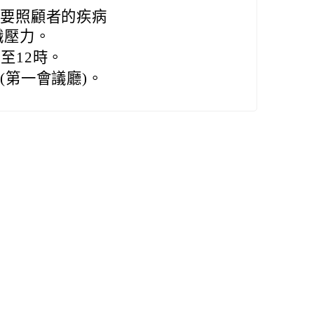
主要照顧者的疾病
職壓力。
時至12時。
(第一會議廳)。