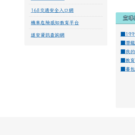
168交通安全入口網
宣導
機車危險感知教育平台
■19
道安資訊查詢網
■
潛龍
■
我的
■
教育
■
書包