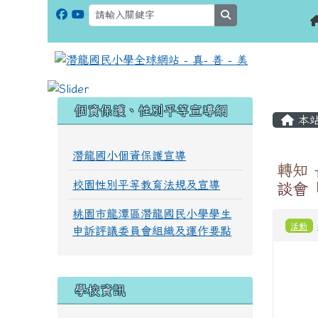
search
:::
:::
個資保護、性別平等宣導網
本
潛龍國小個資保護宣導
轉知
校園性別平等教育法規及宣導
談會
桃園市龍潭區潛龍國民小學學生
活動
申訴評議委員會組織及運作要點
學校資訊