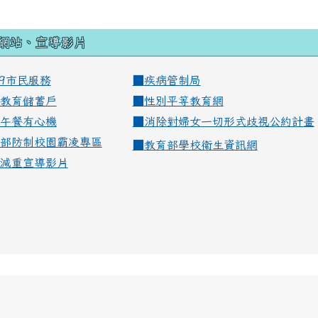
網站、宣導影片
99市民服務
■
疾病管制局
教育儲蓄戶
■
性別平等教育網
午餐有心機
■
消除對婦女一切形式歧視公約計畫
部防制校園霸凌專區
■
教育部學校衛生資訊網
減重宣導影片