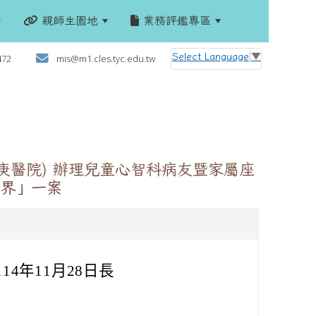
親師生園地
業務評鑑專區
:::
Select Language
▼
472
mis@m1.cles.tyc.edu.tw
庚醫院) 辦理兒童心智科病友暨家屬座
界」一案
4年11月28日長