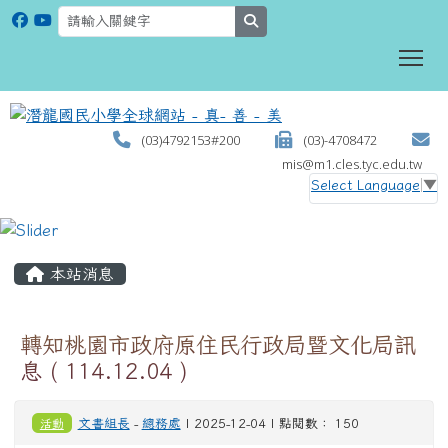
search
To
(03)4792153#200
(03)-4708472
mis@m1.cles.tyc.edu.tw
Select Language
▼
:::
本站消息
轉知桃園市政府原住民行政局暨文化局訊
息 ( 114.12.04 )
活動
文書組長
-
總務處
| 2025-12-04 | 點閱數： 150