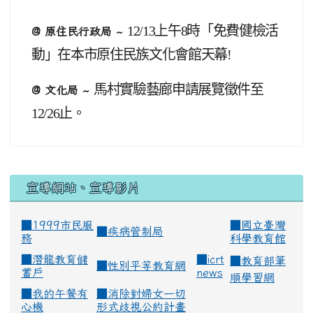
12/13
上午8時「免費健檢活
@ 原住民行政局 ~
動」在本市原住民族文化會館天幕!
馬村實驗藝廊申請展覽徵件至
@ 文化局 ~
12/26止。
宣導網站、宣導影片
■1999市民服
■
國立臺灣
■
疾病管制局
務
科學教育館
■
潛龍教育儲
■
icrt
■
教育部筆
■
性別平等教育網
蓄戶
news
順學習網
■
我的午餐有
■
消除對婦女一切
心機
形式歧視公約計畫