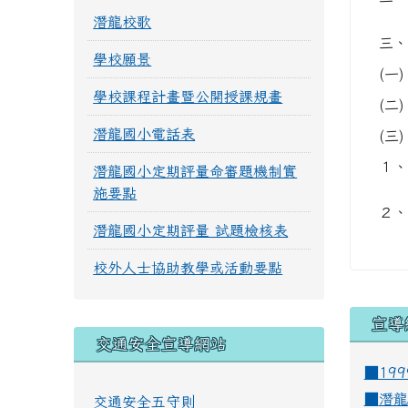
潛龍校歌
三、
學校願景
(一)
學校課程計畫暨公開授課規畫
(二)
潛龍國小電話表
(三)
１、
潛龍國小定期評量命審題機制實
施要點
２、
潛龍國小定期評量 試題檢核表
校外人士協助教學或活動要點
宣導
交通安全宣導網站
■19
■
潛龍
交通安全五守則