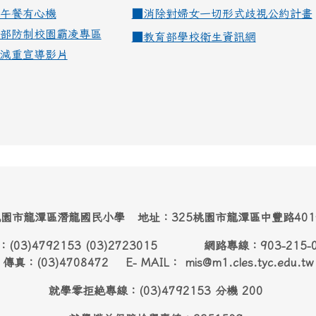
午餐有心機
■
消除對婦女一切形式歧視公約計畫
部防制校園霸凌專區
■
教育部學校衛生資訊網
減重宣導影片
園市龍潭區潛龍國民小學 地址：325桃園市龍潭區中豐路40
：(03)4792153 (03)2723015 網路專線：903-215-
傳真：(03)4708472 E- MAIL： mis@m1.cles.tyc.edu.tw
就學零拒絶專線：(03)4792153 分機 200