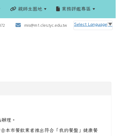
親師生園地
業務評鑑專區
:::
Select Language
▼
472
mis@m1.cles.tyc.edu.tw
函辦理。
結合本市餐飲業者推出符合「我的餐盤」健康餐