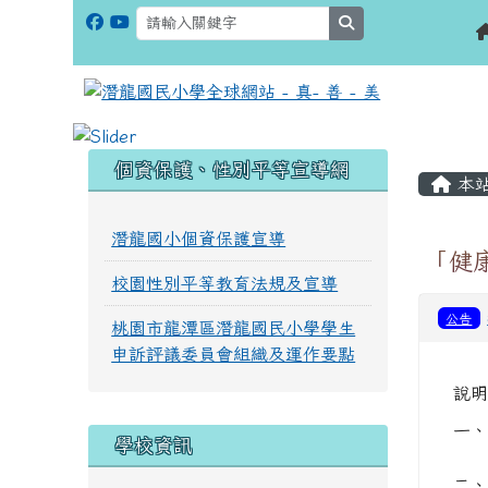
search
:::
:::
個資保護、性別平等宣導網
本
潛龍國小個資保護宣導
「健
校園性別平等教育法規及宣導
公告
桃園市龍潭區潛龍國民小學學生
申訴評議委員會組織及運作要點
說明
一、
學校資訊
二、