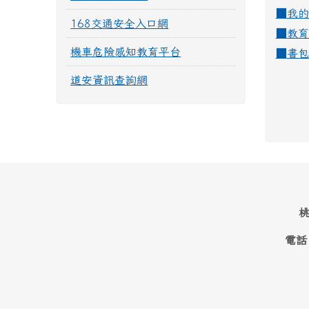
■
我的
168交通安全入口網
■
教育
機車危險感知教育平台
■
書包
道安資訊查詢網
桃
電話