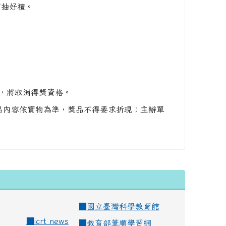
可抽好禮。
動，將取消得獎資格。
)，獎品內容依實物為準，獎品不得要求折現；主辦單
■
國立臺灣科學教育館
■
icrt news
■
教育部筆順學習網