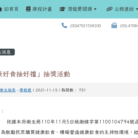
回首頁
課程計畫
潛龍愛閱讀
公務連結
(03)4792153#200
(03)-4708
站消息
康好食抽好禮」抽獎活動
衛生組長
-
學務處
| 2021-11-15 | 點閱數： 751
：
依據本府衛生局110年11月5日桃衛健字第1100104794號
為鼓勵民眾購買健康飲食，積極營造健康飲食的支持性環境，