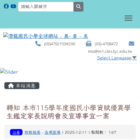
search
To
(03)4792153#200
(03)-4708472
mis@m1.cles.tyc.edu.tw
Select Language
▼
:::
本站消息
轉知 本市115學年度國民小學資賦優異學
生鑑定家長說明會及宣導事宜一案
公告
特教組長
-
各項宣導
| 2025-12-11 | 點閱數： 167