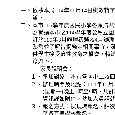
一、
依據本局114年11月14日桃教特字第
辦。
二、
本市115學年度國民小學各類資
為就讀本市之114學年度公私立
訂於115年3月辦理初選及4月辦
熟悉並了解旨揭鑑定相關事宜，
供學生接受適性教育之機會，特
錄如下：
家長說明會：
１、
參加對象：本市各國小二及
２、
辦理時間及地點：114年12月2
(星期一)晚上7時至9時，共
資訊詳如附件，參加人員請
３、
報名方式：採現場報名，請
至各宣導學校報名。