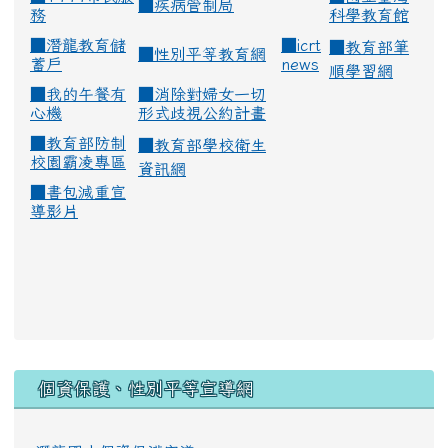
■
疾病管制局
務
科學教育館
■
潛龍教育儲
■
icrt
■
教育部筆
■
性別平等教育網
蓄戶
news
順學習網
■
我的午餐有
■
消除對婦女一切
心機
形式歧視公約計畫
■
教育部防制
■
教育部學校衛生
校園霸凌專區
資訊網
■
書包減重宣
導影片
:::
個資保護、性別平等宣導網