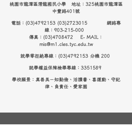
桃園市龍潭區潛龍國民小學 地址：325桃園市龍潭區
中豐路401號
電話：(03)4792153 (03)2723015 網路專
線：903-215-000
傳真：(03)4708472 E- MAIL：
mis@m1.cles.tyc.edu.tw
就學零拒絶專線：(03)4792153 分機 200
就學權益保障檢舉專線：3351589
學校願景：真善美－知勤儉、活讀書、喜運動、守紀
律、負責任、愛家園