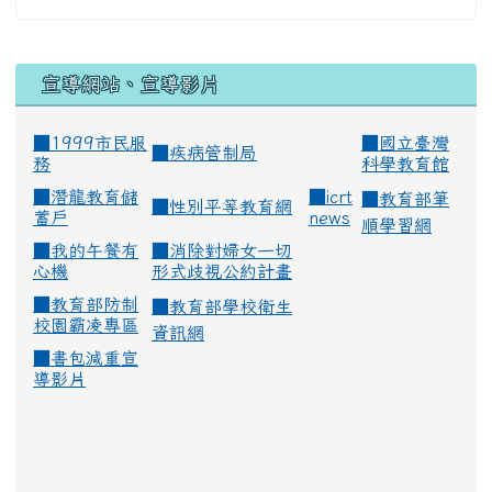
宣導網站、宣導影片
■1999市民服
■
國立臺灣
■
疾病管制局
務
科學教育館
■
潛龍教育儲
■
icrt
■
教育部筆
■
性別平等教育網
蓄戶
news
順學習網
■
我的午餐有
■
消除對婦女一切
心機
形式歧視公約計畫
■
教育部防制
■
教育部學校衛生
校園霸凌專區
資訊網
■
書包減重宣
導影片