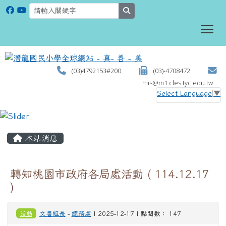
search
To
(03)4792153#200
(03)-4708472
mis@m1.cles.tyc.edu.tw
Select Language
▼
:::
本站消息
轉知桃園市政府各局處活動 ( 114.12.17
)
活動
文書組長
-
總務處
| 2025-12-17 | 點閱數： 147