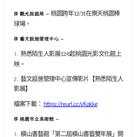
桃園跨年12/31在樂天桃園棒
@ 觀光旅遊局 ~
球場。
@ 藝文設施管理中心 ~
熟悉陌生人影展12/6起桃園光影文化館上
1.
映。
藝文設施管理中心宣傳影片【熟悉陌生人
2.
影展】
檔案下載：
https://reurl.cc/vKakke
@ 桃園市立美術館 ~
橫山書藝館「第二屆橫山書藝雙年展」開
1.