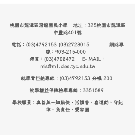
桃園市龍潭區潛龍國民小學 地址：325桃園市龍潭區
中豐路401號
電話：(03)4792153 (03)2723015 網路專
線：903-215-000
傳真：(03)4708472 E- MAIL：
mis@m1.cles.tyc.edu.tw
就學零拒絶專線：(03)4792153 分機 200
就學權益保障檢舉專線：3351589
學校願景：真善美－知勤儉、活讀書、喜運動、守紀
律、負責任、愛家園