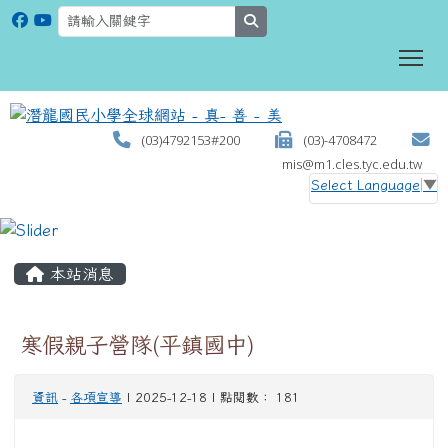
search
To
(03)4792153#200
(03)-4708472
mis@m1.cles.tyc.edu.tw
Select Language
▼
:::
本站消息
寒假親子營隊(平鎮國中)
資訊
-
各項宣導
| 2025-12-18 | 點閱數： 181