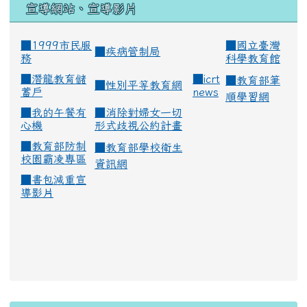
宣導網站、宣導影片
■1999市民服
■
國立臺灣
■
疾病管制局
務
科學教育館
■
潛龍教育儲
■
icrt
■
教育部筆
■
性別平等教育網
蓄戶
news
順學習網
■
我的午餐有
■
消除對婦女一切
心機
形式歧視公約計畫
■
教育部防制
■
教育部學校衛生
校園霸凌專區
資訊網
■
書包減重宣
導影片
:::