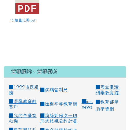
1) 繪畫比賽.pdf
宣導網站、宣導影片
■1999市民服
■
國立臺灣
■
疾病管制局
務
科學教育館
■
潛龍教育儲
■
icrt
■
教育部筆
■
性別平等教育網
蓄戶
news
順學習網
■
我的午餐有
■
消除對婦女一切
心機
形式歧視公約計畫
■
教育部防制