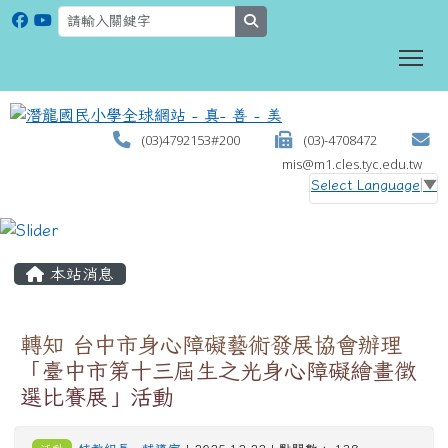
search
To
(03)4792153#200
(03)-4708472
mis@m1.cles.tyc.edu.tw
Select Language
▼
:::
本站消息
轉知 台中市身心障礙藝術發展協會辦理
「臺中市第十三屆生之光身心障礙繪畫徵
選比賽展」活動