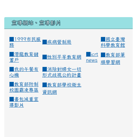
宣導網站、宣導影片
■1999市民服
■
國立臺灣
■
疾病管制局
務
科學教育館
■
潛龍教育儲
■
icrt
■
教育部筆
■
性別平等教育網
蓄戶
news
順學習網
■
我的午餐有
■
消除對婦女一切
心機
形式歧視公約計畫
■
教育部防制
■
教育部學校衛生
校園霸凌專區
資訊網
■
書包減重宣
導影片