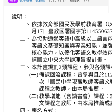
研習
教學組長
-
教務處
| 2025-12-24 | 點閱數： 141
說明：
一、
依據教育部國民及學前教育署（以下
月17日臺教國署國字第1145506
二、
為協助通過客語中高級以上語言
客語文基礎知識與專業知能，並
核心能力，以優化客語文教學效
請國立中央大學辦理旨揭計畫。
三、
本計畫規劃2類課程，參與各類課
(一)
備課回流課程：曾參與且於11
次「國民中學現職教師客語文
課程之教師，由本局推薦。
(二)
教學增能（含讀書會）課程：規
文課程之教師，由本局推薦或
四、
報名方式：