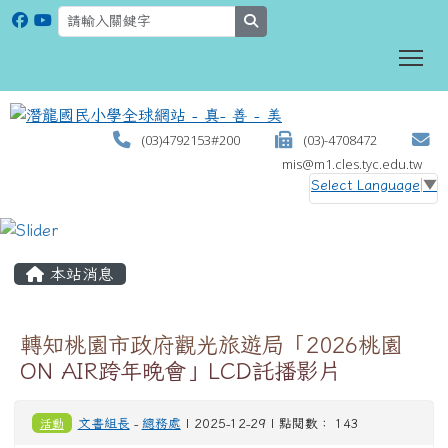
search
To
(03)4792153#200
(03)-4708472
mis@m1.cles.tyc.edu.tw
Select Language
▼
:::
本站消息
轉知桃園市政府觀光旅遊局「2026桃園
ON AIR跨年晚會」LCD託播影片
活動
文書組長
-
總務處
| 2025-12-29 | 點閱數： 143