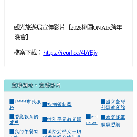
觀光旅遊局宣傳影片【2026桃園ON AIR跨年
晚會】
檔案下載：
https://reurl.cc/4bYEjv
宣導網站、宣導影片
■1999市民服
■
國立臺灣
■
疾病管制局
務
科學教育館
■
潛龍教育儲
■
icrt
■
教育部筆
■
性別平等教育網
蓄戶
news
順學習網
■
我的午餐有
■
消除對婦女一切