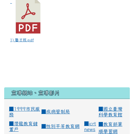
1) 藝才班.pdf
宣導網站、宣導影片
■1999市民服
■
國立臺灣
■
疾病管制局
務
科學教育館
■
潛龍教育儲
■
icrt
■
教育部筆
■
性別平等教育網
蓄戶
news
順學習網