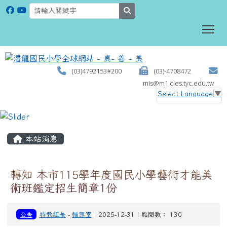
search
To
(03)4792153#200
(03)-4708472
mis@m1.cles.tyc.edu.tw
Select Language
▼
:::
本站消息
轉知 本市115學年度國民小學藝術才能美
術班鑑定招生簡章1份
公告
特教組長
-
輔導室
| 2025-12-31 | 點閱數： 130