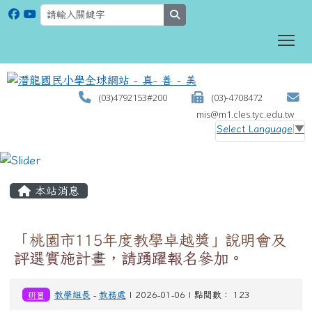
search
To
(03)4792153#200
(03)-4708472
mis@m1.cles.tyc.edu.tw
Select Language
▼
:::
本站消息
「桃園市115年度教學卓越獎」說明會及
評選實施計畫，請踴躍報名參加。
研習
教學組長
-
教務處
| 2026-01-06 | 點閱數： 123