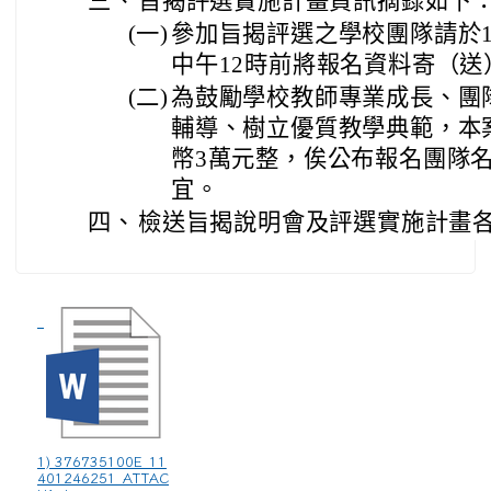
三、
旨揭評選實施計畫資訊摘錄如下
(一)
參加旨揭評選之學校團隊請於1
中午12時前將報名資料寄（
(二)
為鼓勵學校教師專業成長、團
輔導、樹立優質教學典範，本
幣3萬元整，俟公布報名團隊
宜。
四、
檢送旨揭說明會及評選實施計畫各
1) 376735100E_11
401246251_ATTAC