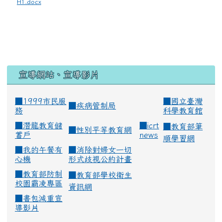
H1.docx
宣導網站、宣導影片
■1999市民服
■
國立臺灣
■
疾病管制局
務
科學教育館
■
潛龍教育儲
■
icrt
■
教育部筆
■
性別平等教育網
蓄戶
news
順學習網
■
我的午餐有
■
消除對婦女一切
心機
形式歧視公約計畫
■
教育部防制
■
教育部學校衛生
校園霸凌專區
資訊網
■
書包減重宣
導影片