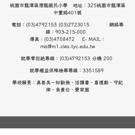
桃園市龍潭區潛龍國民小學 地址：325桃園市龍潭區
中豐路401號
電話：(03)4792153 (03)2723015 網路專
線：903-215-000
傳真：(03)4708472 E- MAIL：
mis@m1.cles.tyc.edu.tw
就學零拒絶專線：(03)4792153 分機 200
就學權益保障檢舉專線：3351589
學校願景：真善美－知勤儉、活讀書、喜運動、守紀
律、負責任、愛家園