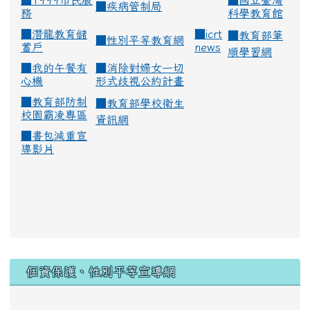
■1999市民服
■
國立臺灣
■
疾病管制局
務
科學教育館
■
潛龍教育儲
■
icrt
■
教育部筆
■
性別平等教育網
蓄戶
news
順學習網
■
我的午餐有
■
消除對婦女一切
心機
形式歧視公約計畫
■
教育部防制
■
教育部學校衛生
校園霸凌專區
資訊網
■
書包減重宣
導影片
:::
個資保護、性別平等宣導網