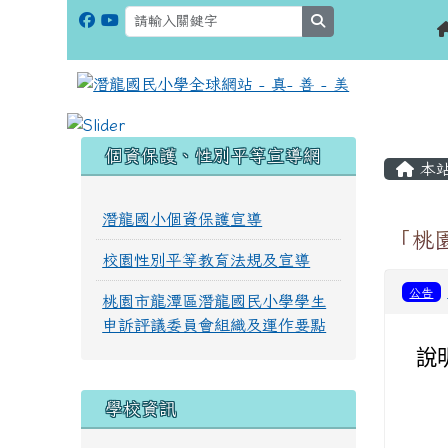
search
:::
:::
個資保護、性別平等宣導網
本
潛龍國小個資保護宣導
「桃
校園性別平等教育法規及宣導
公告
桃園市龍潭區潛龍國民小學學生
申訴評議委員會組織及運作要點
說
學校資訊