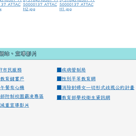
137_ATTAC
50000137_ATTAC
50000137_ATTAC
x
H2.jpg
H1.jpg
網站、宣導影片
99市民服務
■
疾病管制局
教育儲蓄戶
■
性別平等教育網
午餐有心機
■
消除對婦女一切形式歧視公約計畫
部防制校園霸凌專區
■
教育部學校衛生資訊網
減重宣導影片