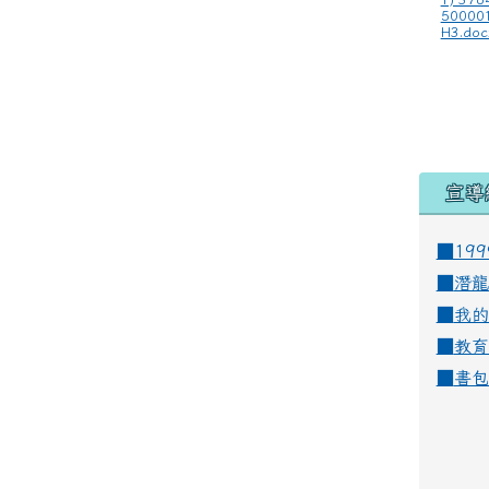
50000
H3.doc
宣導
■19
■
潛龍
■
我的
■
教育
■
書包