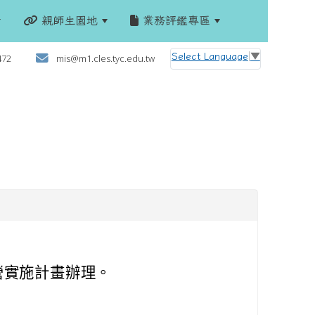
親師生園地
業務評鑑專區
:::
Select Language
▼
472
mis@m1.cles.tyc.edu.tw
營實施計畫辦理。