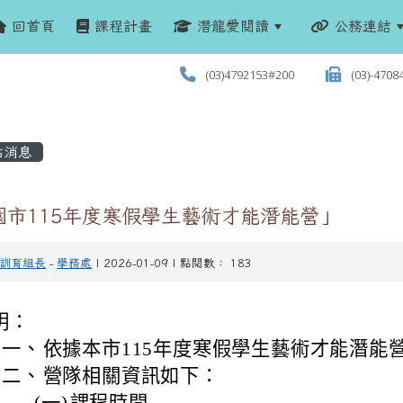
回首頁
課程計畫
潛龍愛閱讀
公務連結
(03)4792153#200
(03)-4708
站消息
園市115年度寒假學生藝術才能潛能營」
訓育組長
-
學務處
| 2026-01-09 | 點閱數： 183
明：
一、
依據本市115年度寒假學生藝術才能潛能
二、
營隊相關資訊如下：