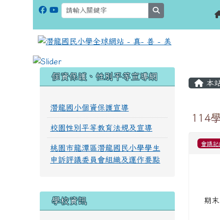
search
:::
:::
個資保護、性別平等宣導網
本
潛龍國小個資保護宣導
114
校園性別平等教育法規及宣導
會議記
桃園市龍潭區潛龍國民小學學生
申訴評議委員會組織及運作要點
學校資訊
期末