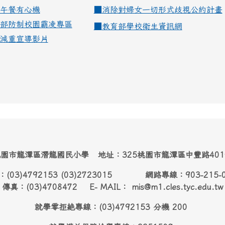
午餐有心機
■
消除對婦女一切形式歧視公約計畫
部防制校園霸凌專區
■
教育部學校衛生資訊網
減重宣導影片
園市龍潭區潛龍國民小學 地址：325桃園市龍潭區中豐路40
：(03)4792153 (03)2723015 網路專線：903-215-
傳真：(03)4708472 E- MAIL： mis@m1.cles.tyc.edu.tw
就學零拒絶專線：(03)4792153 分機 200