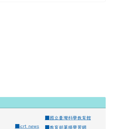
■
國立臺灣科學教育館
■
icrt news
■
教育部筆順學習網