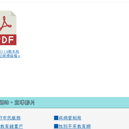
50114期末校
紀錄掃描檔.p
網站、宣導影片
99市民服務
■
疾病管制局
教育儲蓄戶
■
性別平等教育網