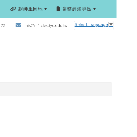
親師生園地
業務評鑑專區
:::
Select Language
▼
472
mis@m1.cles.tyc.edu.tw
)