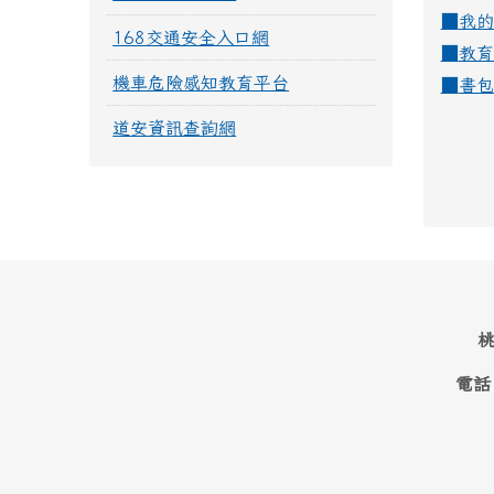
■
我的
168交通安全入口網
■
教育
機車危險感知教育平台
■
書包
道安資訊查詢網
桃
電話