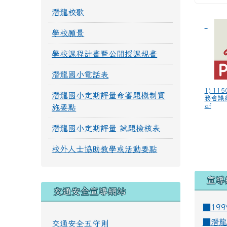
潛龍校歌
學校願景
學校課程計畫暨公開授課規畫
潛龍國小電話表
1) 11
潛龍國小定期評量命審題機制實
務會議
df
施要點
潛龍國小定期評量 試題檢核表
校外人士協助教學或活動要點
宣導
交通安全宣導網站
■19
■
潛龍
交通安全五守則