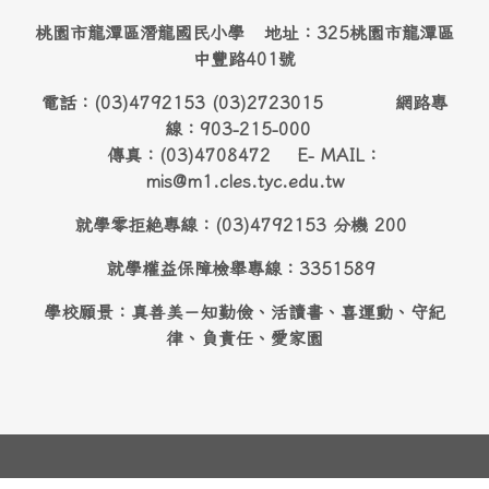
桃園市龍潭區潛龍國民小學 地址：325桃園市龍潭區
中豐路401號
電話：(03)4792153 (03)2723015 網路專
線：903-215-000
傳真：(03)4708472 E- MAIL：
mis@m1.cles.tyc.edu.tw
就學零拒絶專線：(03)4792153 分機 200
就學權益保障檢舉專線：3351589
學校願景：真善美－知勤儉、活讀書、喜運動、守紀
律、負責任、愛家園