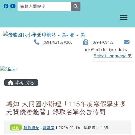
search
To
(03)4792153#200
(03)-4708472
mis@m1.cles.tyc.edu.tw
Select Language
▼
:::
本站消息
轉知 大同國小辦理「115年度寒假學生多
元資優潛能營」錄取名單公告時間
活動
特教組長
-
輔導室
| 2026-01-16 | 點閱數： 165