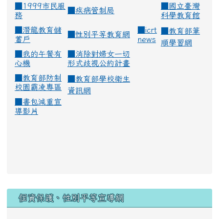
■1999市民服
■
國立臺灣
■
疾病管制局
務
科學教育館
■
潛龍教育儲
■
icrt
■
教育部筆
■
性別平等教育網
蓄戶
news
順學習網
■
我的午餐有
■
消除對婦女一切
心機
形式歧視公約計畫
■
教育部防制
■
教育部學校衛生
校園霸凌專區
資訊網
■
書包減重宣
導影片
:::
個資保護、性別平等宣導網