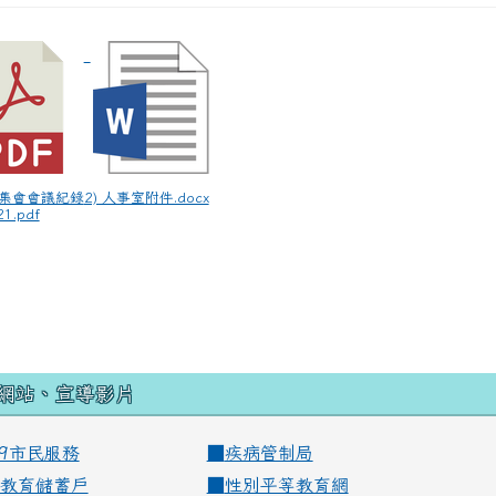
師集會會議紀錄
2) 人事室附件.docx
1.pdf
網站、宣導影片
99市民服務
■
疾病管制局
教育儲蓄戶
■
性別平等教育網