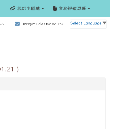
親師生園地
業務評鑑專區
:::
Select Language
▼
472
mis@m1.cles.tyc.edu.tw
.21 )