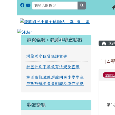
search
:::
:::
個資保護、性別平等宣導網
本
潛龍國小個資保護宣導
114
校園性別平等教育法規及宣導
會議記
桃園市龍潭區潛龍國民小學學生
申訴評議委員會組織及運作要點
學校資訊
第1