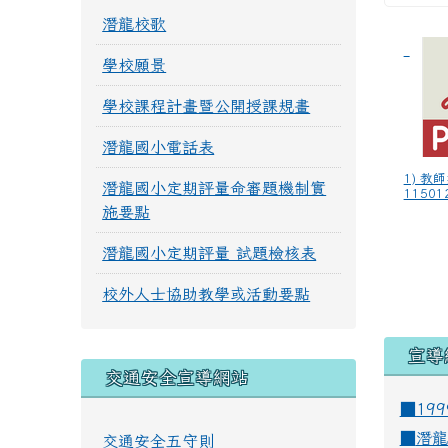
潛龍校歌
學校願景
學校課程計畫暨公開授課規畫
潛龍國小電話表
1) 教
潛龍國小定期評量命審題機制實
115012
施要點
潛龍國小定期評量 試題檢核表
校外人士協助教學或活動要點
宣導
交通安全宣導網站
■19
■
潛龍
交通安全五守則