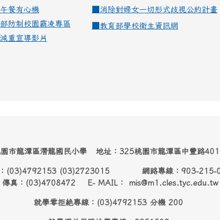
午餐有心機
■
消除對婦女一切形式歧視公約計畫
部防制校園霸凌專區
■
教育部學校衛生資訊網
減重宣導影片
園市龍潭區潛龍國民小學 地址：325桃園市龍潭區中豐路40
：(03)4792153 (03)2723015 網路專線：903-215-
傳真：(03)4708472 E- MAIL： mis@m1.cles.tyc.edu.tw
就學零拒絶專線：(03)4792153 分機 200