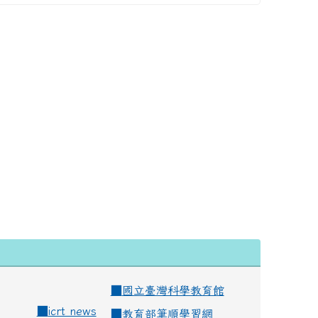
■
國立臺灣科學教育館
■
icrt news
■
教育部筆順學習網