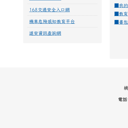
■
我的
168交通安全入口網
■
教育
機車危險感知教育平台
■
書包
道安資訊查詢網
桃
電話