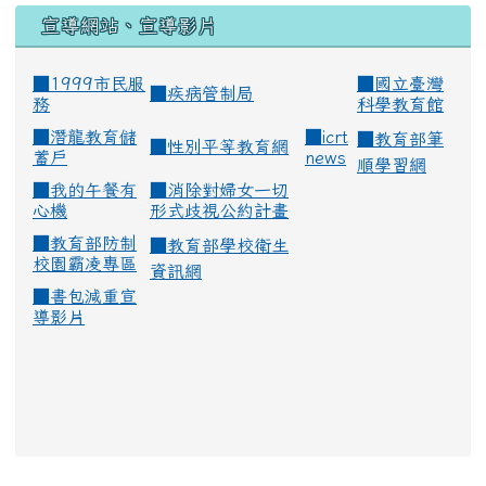
宣導網站、宣導影片
■1999市民服
■
國立臺灣
■
疾病管制局
務
科學教育館
■
潛龍教育儲
■
icrt
■
教育部筆
■
性別平等教育網
蓄戶
news
順學習網
■
我的午餐有
■
消除對婦女一切
心機
形式歧視公約計畫
■
教育部防制
■
教育部學校衛生
校園霸凌專區
資訊網
■
書包減重宣
導影片