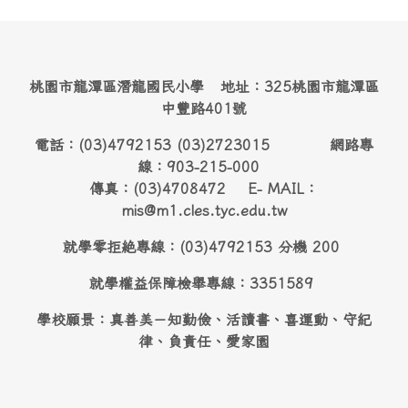
桃園市龍潭區潛龍國民小學 地址：325桃園市龍潭區
中豐路401號
電話：(03)4792153 (03)2723015 網路專
線：903-215-000
傳真：(03)4708472 E- MAIL：
mis@m1.cles.tyc.edu.tw
就學零拒絶專線：(03)4792153 分機 200
就學權益保障檢舉專線：3351589
學校願景：真善美－知勤儉、活讀書、喜運動、守紀
律、負責任、愛家園