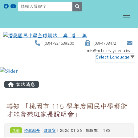
search
To
(03)4792153#200
(03)-4708472
mis@m1.cles.tyc.edu.tw
Select Language
▼
:::
本站消息
轉知 「桃園市 115 學年度國民中學藝術
才能音樂班家長說明會」
活動
特教組長
-
輔導室
| 2026-01-26 | 點閱數： 138