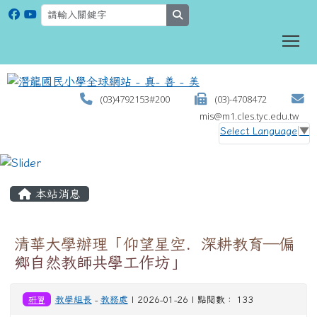
search
To
(03)4792153#200
(03)-4708472
mis@m1.cles.tyc.edu.tw
Select Language
▼
:::
本站消息
清華大學辦理「仰望星空．深耕教育—偏
鄉自然教師共學工作坊」
研習
教學組長
-
教務處
| 2026-01-26 | 點閱數： 133