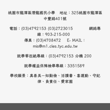
桃園市龍潭區潛龍國民小學 地址：325桃園市龍潭區
中豐路401號
電話：(03)4792153 (03)2723015 網路專
線：903-215-000
傳真：(03)4708472 E- MAIL：
mis@m1.cles.tyc.edu.tw
就學零拒絶專線：(03)4792153 分機 200
就學權益保障檢舉專線：3351589
學校願景：真善美－知勤儉、活讀書、喜運動、守紀
律、負責任、愛家園