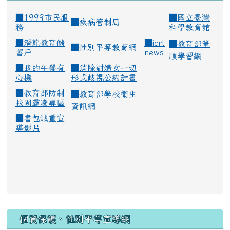
■1999市民服
■
國立臺灣
■
疾病管制局
務
科學教育館
■
潛龍教育儲
■
icrt
■
教育部筆
■
性別平等教育網
蓄戶
news
順學習網
■
我的午餐有
■
消除對婦女一切
心機
形式歧視公約計畫
■
教育部防制
■
教育部學校衛生
校園霸凌專區
資訊網
■
書包減重宣
導影片
:::
個資保護、性別平等宣導網