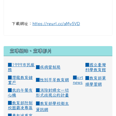
下載網址：
https://reurl.cc/aMy5VD
宣導網站、宣導影片
■1999市民服
■
國立臺灣
■
疾病管制局
務
科學教育館
■
潛龍教育儲
■
icrt
■
教育部筆
■
性別平等教育網
蓄戶
news
順學習網
■
我的午餐有
■
消除對婦女一切
心機
形式歧視公約計畫
■
教育部防制
■
教育部學校衛生
校園霸凌專區
資訊網
■
書包減重宣