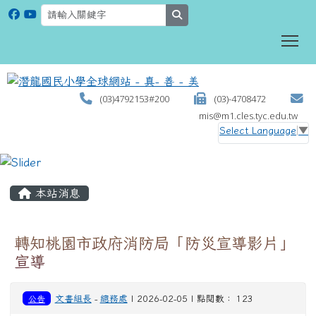
search
To
(03)4792153#200
(03)-4708472
mis@m1.cles.tyc.edu.tw
Select Language
▼
:::
本站消息
轉知桃園市政府消防局「防災宣導影片」
宣導
公告
文書組長
-
總務處
| 2026-02-05 | 點閱數： 123