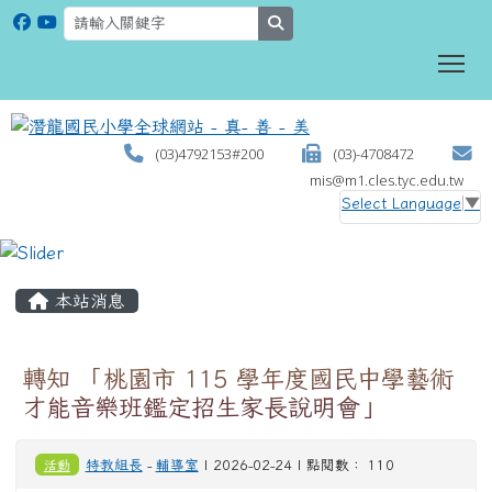
search
To
(03)4792153#200
(03)-4708472
mis@m1.cles.tyc.edu.tw
Select Language
▼
:::
本站消息
轉知 「桃園市 115 學年度國民中學藝術
才能音樂班鑑定招生家長說明會」
活動
特教組長
-
輔導室
| 2026-02-24 | 點閱數： 110