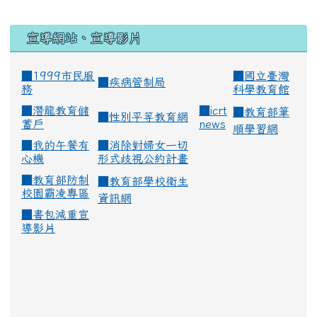
宣導網站、宣導影片
■1999市民服
■
國立臺灣
■
疾病管制局
務
科學教育館
■
潛龍教育儲
■
icrt
■
教育部筆
■
性別平等教育網
蓄戶
news
順學習網
■
我的午餐有
■
消除對婦女一切
心機
形式歧視公約計畫
■
教育部防制
■
教育部學校衛生
校園霸凌專區
資訊網
■
書包減重宣
導影片