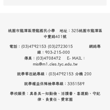
桃園市龍潭區潛龍國民小學 地址：325桃園市龍潭區
中豐路401號
電話：(03)4792153 (03)2723015 網路專
線：903-215-000
傳真：(03)4708472 E- MAIL：
mis@m1.cles.tyc.edu.tw
就學零拒絶專線：(03)4792153 分機 200
就學權益保障檢舉專線：3351589
學校願景：真善美－知勤儉、活讀書、喜運動、守紀
律、負責任、愛家園