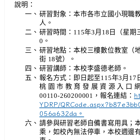
說明：
一、
研習對象：本市各市立國小現職教
人。
二、
研習時間：115年3月18日（星期三
0。
三、
研習地點：本校三樓數位教室（地
街 18號）。
四、
研習講師：本校李盛德老師。
五、
報名方式：即日起至115年3月1
桃 園 市 教 育 發 展 資 源 入 口 網
00110-260200001，報名連結：
h
YDRP/QRCode.aspx?b87e3bb0
056a632da。
六、
請參與研習老師自備書寫用具；
乘，如校內無法停車，本校週邊