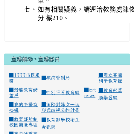
車。
七、
如有相關疑義，請逕洽教務處陳俊傑主
分 機210。
宣導網站、宣導影片
■1999市民服
■
國立臺灣
■
疾病管制局
務
科學教育館
■
潛龍教育儲
■
icrt
■
教育部筆
■
性別平等教育網
蓄戶
news
順學習網
■
我的午餐有
■
消除對婦女一切
心機
形式歧視公約計畫
■
教育部防制
■
教育部學校衛生
校園霸凌專區
資訊網
■
書包減重宣