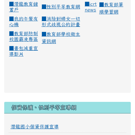
■
潛龍教育儲
■
icrt
■
教育部筆
■
性別平等教育網
蓄戶
news
順學習網
■
我的午餐有
■
消除對婦女一切
心機
形式歧視公約計畫
■
教育部防制
■
教育部學校衛生
校園霸凌專區
資訊網
■
書包減重宣
導影片
:::
個資保護、性別平等宣導網
潛龍國小個資保護宣導