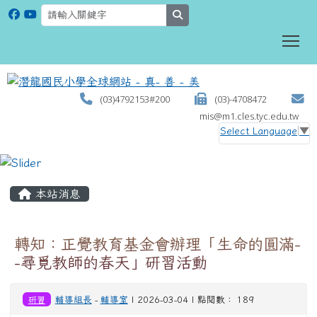
search
To
(03)4792153#200
(03)-4708472
mis@m1.cles.tyc.edu.tw
Select Language
▼
:::
本站消息
轉知：正覺教育基金會辦理「生命的圓滿-
-尋覓教師的春天」研習活動
研習
輔導組長
-
輔導室
| 2026-03-04 | 點閱數： 189