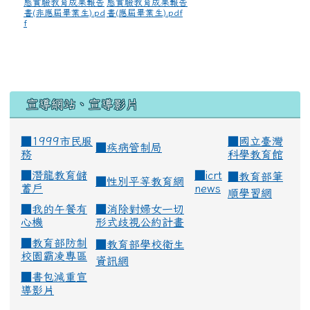
態實驗教育成果報告
態實驗教育成果報告
書(非應屆畢業生).pd
書(應屆畢業生).pdf
f
宣導網站、宣導影片
■1999市民服
■
國立臺灣
■
疾病管制局
務
科學教育館
■
潛龍教育儲
■
icrt
■
教育部筆
■
性別平等教育網
蓄戶
news
順學習網
■
我的午餐有
■
消除對婦女一切
心機
形式歧視公約計畫
■
教育部防制
■
教育部學校衛生
校園霸凌專區
資訊網
■
書包減重宣
導影片