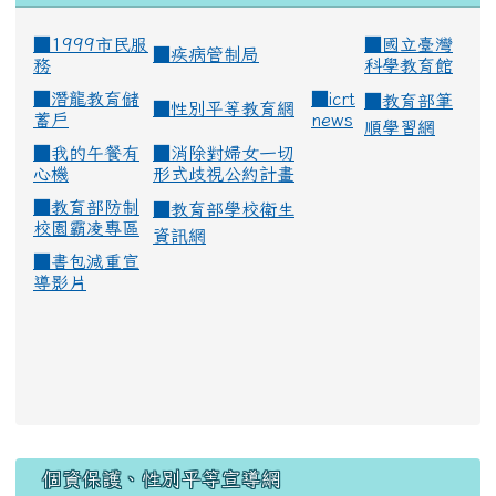
■1999市民服
■
國立臺灣
■
疾病管制局
務
科學教育館
■
潛龍教育儲
■
icrt
■
教育部筆
■
性別平等教育網
蓄戶
news
順學習網
■
我的午餐有
■
消除對婦女一切
心機
形式歧視公約計畫
■
教育部防制
■
教育部學校衛生
校園霸凌專區
資訊網
■
書包減重宣
導影片
:::
個資保護、性別平等宣導網