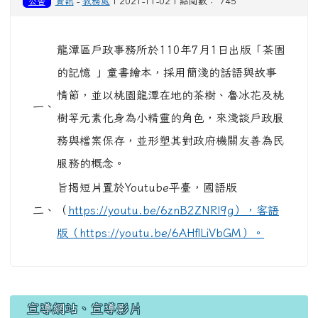
公告
資訊
-
教務處
| 2021-11-02 | 點閱數： 745
龍潭區戶政事務所於110年7月1日出版「茶園
的記憶 」童書繪本，採用簡淺的話語與故事
情節，並以桃園龍潭在地的茶樹、魯冰花及桃
一、
樹等元素化身為小精靈的角色，來淺談戶政服
務與檔案保存，並形塑其對政府機關友善為民
服務的概念。
旨揭短片置於Youtube平臺，國語版
二、
（
https://youtu.be/6znB2ZNRl9g），客語
版（https://youtu.be/6AHflLiVbGM）。
宣導網站、宣導影片