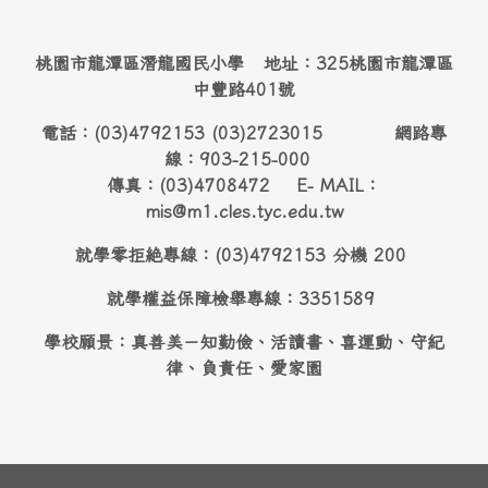
桃園市龍潭區潛龍國民小學 地址：325桃園市龍潭區
中豐路401號
電話：(03)4792153 (03)2723015 網路專
線：903-215-000
傳真：(03)4708472 E- MAIL：
mis@m1.cles.tyc.edu.tw
就學零拒絶專線：(03)4792153 分機 200
就學權益保障檢舉專線：3351589
學校願景：真善美－知勤儉、活讀書、喜運動、守紀
律、負責任、愛家園