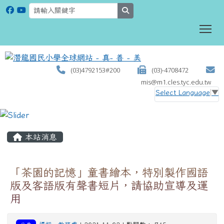
search
To
(03)4792153#200
(03)-4708472
mis@m1.cles.tyc.edu.tw
Select Language
▼
:::
本站消息
「茶園的記憶」童書繪本，特別製作國語
版及客語版有聲書短片，請協助宣導及運
用