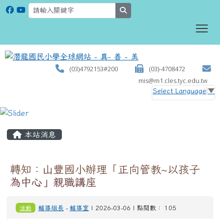
search
To
(03)4792153#200
(03)-4708472
mis@m1.cles.tyc.edu.tw
Select Language
▼
:::
本站消息
轉知：山豐國小辦理「正向管教~以孩子
為中心」親職講座
活動
輔導組長
-
輔導室
| 2026-03-06 | 點閱數： 105