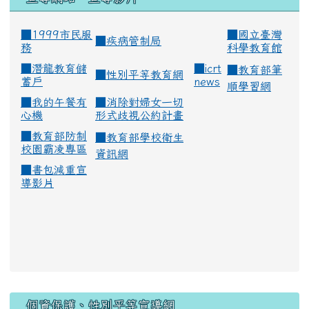
■1999市民服
■
國立臺灣
■
疾病管制局
務
科學教育館
■
潛龍教育儲
■
icrt
■
教育部筆
■
性別平等教育網
蓄戶
news
順學習網
■
我的午餐有
■
消除對婦女一切
心機
形式歧視公約計畫
■
教育部防制
■
教育部學校衛生
校園霸凌專區
資訊網
■
書包減重宣
導影片
:::
個資保護、性別平等宣導網