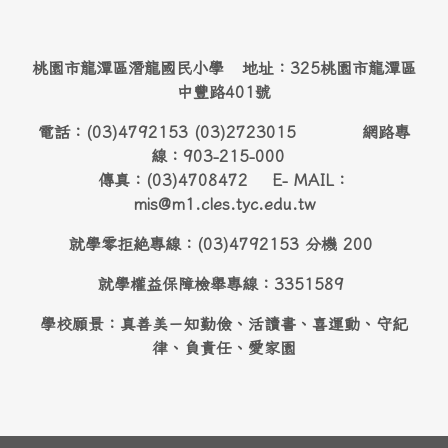
桃園市龍潭區潛龍國民小學 地址：325桃園市龍潭區
中豐路401號
電話：(03)4792153 (03)2723015 網路專
線：903-215-000
傳真：(03)4708472 E- MAIL：
mis@m1.cles.tyc.edu.tw
就學零拒絶專線：(03)4792153 分機 200
就學權益保障檢舉專線：3351589
學校願景：真善美－知勤儉、活讀書、喜運動、守紀
律、負責任、愛家園