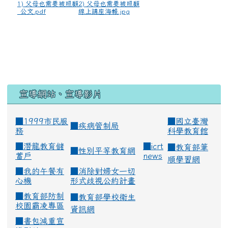
1) 父母也需要被照顧
2) 父母也需要被照顧
_公文.pdf
線上講座海報.jpg
宣導網站、宣導影片
■1999市民服
■
國立臺灣
■
疾病管制局
務
科學教育館
■
潛龍教育儲
■
icrt
■
教育部筆
■
性別平等教育網
蓄戶
news
順學習網
■
我的午餐有
■
消除對婦女一切
心機
形式歧視公約計畫
■
教育部防制
■
教育部學校衛生
校園霸凌專區
資訊網
■
書包減重宣