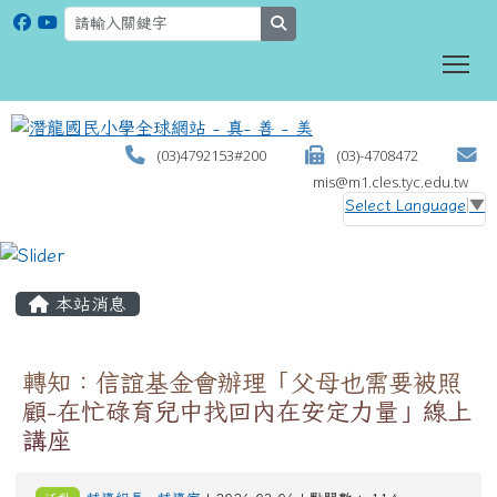
search
To
(03)4792153#200
(03)-4708472
mis@m1.cles.tyc.edu.tw
Select Language
▼
:::
本站消息
轉知：信誼基金會辦理「父母也需要被照
顧-在忙碌育兒中找回內在安定力量」線上
講座