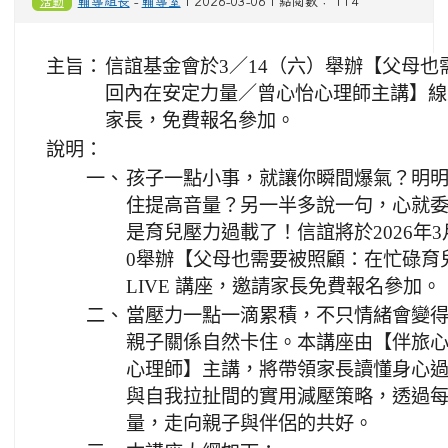
活動
輔導組長
-
輔導室
| 2026-03-06 | 點閱數： 114
主旨：
信誼基金會於3／14（六）舉辦【父母
回內在安定力量／曾心怡心理師主講】線
家長，免費報名參加。
說明：
一、
孩子一點小事，就讓你瞬間爆氣？明
住提高音量？另一半多說一句，心就
是育兒壓力過載了！信誼將於2026年3月
0舉辦【父母也需要被照顧：在忙碌育
LIVE 講座，邀請家長免費報名參加。
二、
當壓力一點一滴累積，不只情緒會變
親子關係自然卡住。本講座由【伴旅
心理師】主講，將帶領家長讀懂身心
與自我拉扯間的實用減壓策略，透過
量，走向親子與伴侶的共好。