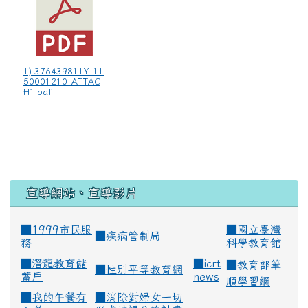
1) 376439811Y_11
50001210_ATTAC
H1.pdf
宣導網站、宣導影片
■1999市民服
■
國立臺灣
■
疾病管制局
務
科學教育館
■
潛龍教育儲
■
icrt
■
教育部筆
■
性別平等教育網
蓄戶
news
順學習網
■
我的午餐有
■
消除對婦女一切