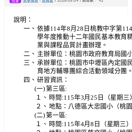
研習
教學組長
-
教務處
| 2026-03-09 | 點閱數： 92
說明：
一、
依據114年8月28日桃教中字第114
學年度推動十二年國民基本教育
業與課程品質計畫辦理。
二、
主辦單位：桃園市政府教育局國
三、
承辦單位：桃園市中壢區內定國
育地方輔導團綜合活動領域分團
四、
研習資訊：
(一)
第三區:
１、
時間:115年3月25日（星期三）下
２、
地點：八德區大忠國小（桃園
(二)
第一區:
１、
時間:115年4月8日（星期三）下午