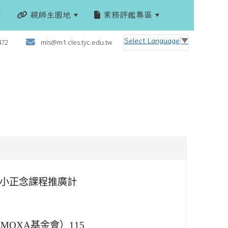
親師生園地
業務評鑑專區
:::
Select Language
▼
472
mis@m1.cles.tyc.edu.tw
國小正念課程推廣計
OXA基金會）115