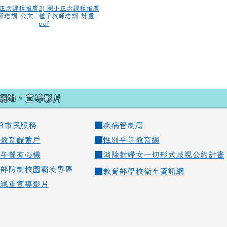
小正念課程推廣
2) 國小正念課程推廣
師培訓_公文.
種子教師培訓_計畫.
pdf
網站、宣導影片
99市民服務
■
疾病管制局
教育儲蓄戶
■
性別平等教育網
午餐有心機
■
消除對婦女一切形式歧視公約計畫
部防制校園霸凌專區
■
教育部學校衛生資訊網
減重宣導影片