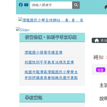
search
:::
:::
個資保護、性別平等宣導網
本
潛龍國小個資保護宣導
轉知
校園性別平等教育法規及宣導
研習
桃園市龍潭區潛龍國民小學學生
申訴評議委員會組織及運作要點
主
學校資訊
說