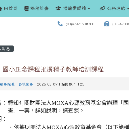
回首頁
課程計畫
潛龍愛閱讀
公務連結
(03)4792153#200
(03)-4708
站消息
：國小正念課程推廣種子教師培訓課程
輔導組長
-
各項宣導
| 2026-03-09 | 點閱數： 125
旨：
轉知有關財團法人MOXA心源教育基金會辦理「
畫」一案，詳如說明，請查照。
明：
一、
依據財團法人MOXA心源教育基金會（以下簡稱M