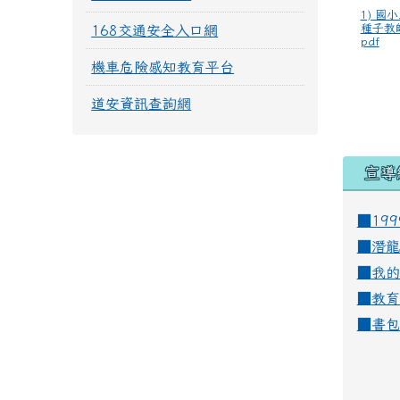
1) 國
種子教
168交通安全入口網
pdf
機車危險感知教育平台
道安資訊查詢網
宣導
■19
■
潛龍
■
我的
■
教育
■
書包