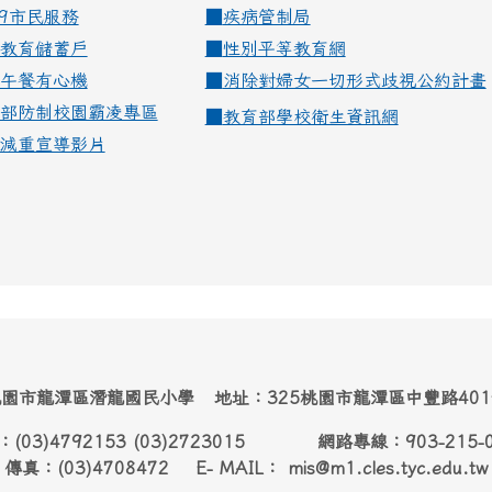
99市民服務
■
疾病管制局
教育儲蓄戶
■
性別平等教育網
午餐有心機
■
消除對婦女一切形式歧視公約計畫
部防制校園霸凌專區
■
教育部學校衛生資訊網
減重宣導影片
園市龍潭區潛龍國民小學 地址：325桃園市龍潭區中豐路40
：(03)4792153 (03)2723015 網路專線：903-215-
傳真：(03)4708472 E- MAIL： mis@m1.cles.tyc.edu.tw