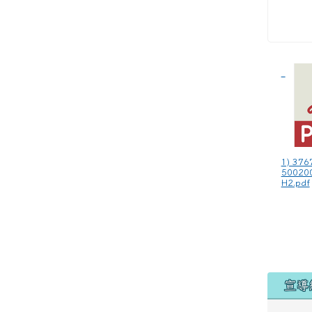
1) 376
50020
H2.pdf
宣導