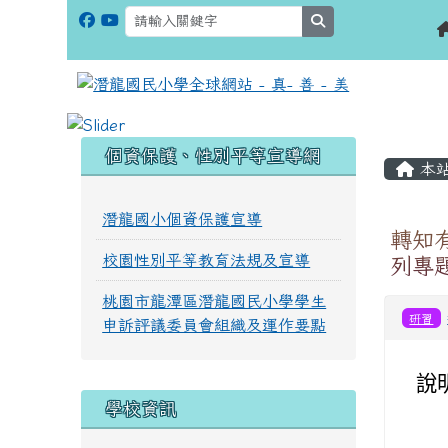
search
:::
:::
個資保護、性別平等宣導網
本
潛龍國小個資保護宣導
轉知
校園性別平等教育法規及宣導
列專
桃園市龍潭區潛龍國民小學學生
研習
申訴評議委員會組織及運作要點
說
學校資訊