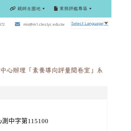
親師生園地
業務評鑑專區
:::
Select Language
▼
472
mis@m1.cles.tyc.edu.tw
中心辦理「素養導向評量閱卷室」系
測中字第115100