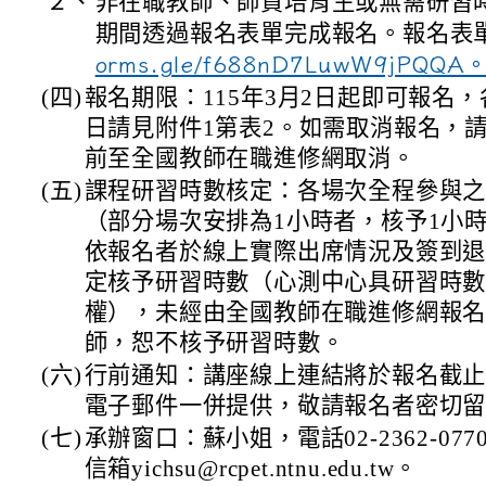
２、
非在職教師、師資培育生或無需研習
期間透過報名表單完成報名。報名表
orms.gle/f688nD7LuwW9jPQQA
(四)
報名期限：115年3月2日起即可報名
日請見附件1第表2。如需取消報名，
前至全國教師在職進修網取消。
(五)
課程研習時數核定：各場次全程參與之
（部分場次安排為1小時者，核予1小
依報名者於線上實際出席情況及簽到
定核予研習時數（心測中心具研習時
權），未經由全國教師在職進修網報
師，恕不核予研習時數。
(六)
行前通知：講座線上連結將於報名截
電子郵件一併提供，敬請報名者密切
(七)
承辦窗口：蘇小姐，電話02-2362-077
信箱yichsu@rcpet.ntnu.edu.tw。