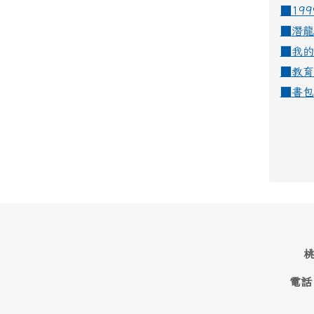
■19
■
潛龍
■
我的
■
教育
■
書包
桃
電話