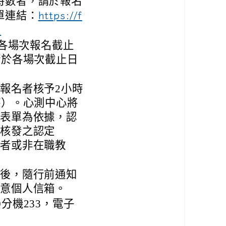
時數者，請於報名
單連結：
https://f
。
，各場次報名截止
請於各場次截止日
報名者核予2小時
時）。心測中心將
退表單為依據，認
數核發之認定
名者或非在職教
止後，隨行前通知
留意個人信箱。
0分機233，電子