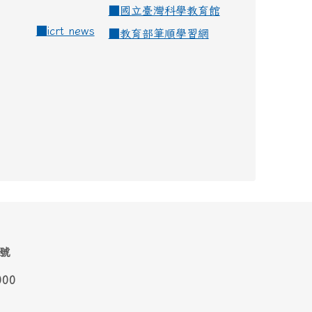
■
國立臺灣科學教育館
■
icrt news
■
教育部筆順學習網
1號
000