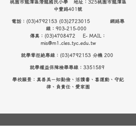
桃園市龍潭區潛龍國民小學 地址：325桃園市龍潭區
中豐路401號
電話：(03)4792153 (03)2723015 網路專
線：903-215-000
傳真：(03)4708472 E- MAIL：
mis@m1.cles.tyc.edu.tw
就學零拒絶專線：(03)4792153 分機 200
就學權益保障檢舉專線：3351589
學校願景：真善美－知勤儉、活讀書、喜運動、守紀
律、負責任、愛家園