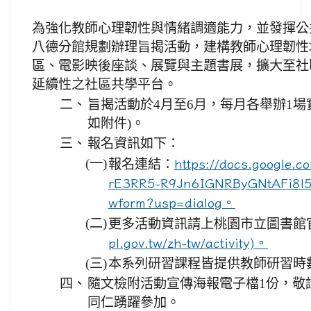
為強化教師心理韌性與情緒調適能力，並發揮公
八德分館規劃辦理旨揭活動，建構教師心理韌性
區、電影映後座談、展覽與主題書展，擴大至社
延續性之社區共學平台。
二、
旨揭活動於4月至6月，每月各舉辦1場
如附件)。
三、
報名資訊如下：
(一)
報名連結：
https://docs.google.
rE3RR5-R9Jn6IGNRByGNtAFi8l5
wform?usp=dialog。
(二)
更多活動資訊請上桃園市立圖書館
pl.gov.tw/zh-tw/activity)。
(三)
本系列研習課程皆提供教師研習時
四、
隨文檢附活動宣傳海報電子檔1份，敬
同仁踴躍參加。