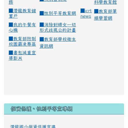
務
科學教育館
■
潛龍教育儲
■
icrt
■
教育部筆
■
性別平等教育網
蓄戶
news
順學習網
■
我的午餐有
■
消除對婦女一切
心機
形式歧視公約計畫
■
教育部防制
■
教育部學校衛生
校園霸凌專區
資訊網
■
書包減重宣
導影片
:::
個資保護、性別平等宣導網
潛龍國小個資保護宣導