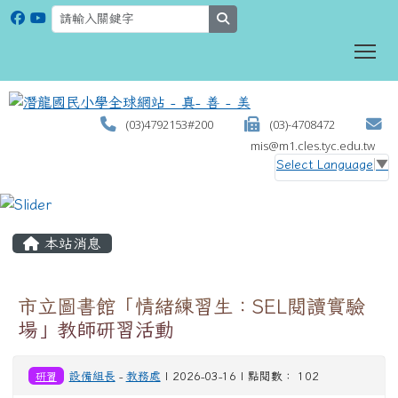
search
To
(03)4792153#200
(03)-4708472
mis@m1.cles.tyc.edu.tw
Select Language
▼
:::
本站消息
市立圖書館「情緒練習生：SEL閱讀實驗
場」教師研習活動
研習
設備組長
-
教務處
| 2026-03-16 | 點閱數： 102