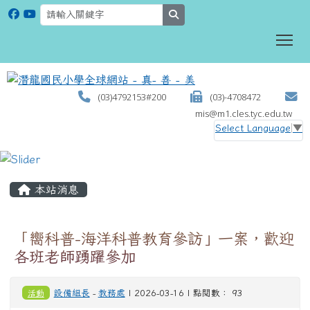
search
To
(03)4792153#200
(03)-4708472
mis@m1.cles.tyc.edu.tw
Select Language
▼
:::
本站消息
「嚮科普-海洋科普教育參訪」一案，歡迎
各班老師踴躍參加
活動
設備組長
-
教務處
| 2026-03-16 | 點閱數： 93