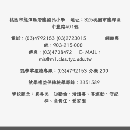
桃園市龍潭區潛龍國民小學 地址：325桃園市龍潭區
中豐路401號
電話：(03)4792153 (03)2723015 網路專
線：903-215-000
傳真：(03)4708472 E- MAIL：
mis@m1.cles.tyc.edu.tw
就學零拒絶專線：(03)4792153 分機 200
就學權益保障檢舉專線：3351589
學校願景：真善美－知勤儉、活讀書、喜運動、守紀
律、負責任、愛家園