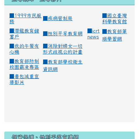
■1999市民服
■
國立臺灣
■
疾病管制局
務
科學教育館
■
潛龍教育儲
■
icrt
■
教育部筆
■
性別平等教育網
蓄戶
news
順學習網
■
我的午餐有
■
消除對婦女一切
心機
形式歧視公約計畫
■
教育部防制
■
教育部學校衛生
校園霸凌專區
資訊網
■
書包減重宣
導影片
:::
個資保護、性別平等宣導網