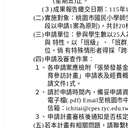
(星期五)止。
(３)
成果報告繳交日期：115年1
(二)
實施對象：桃園市國民小學師生
段以申請1案為原則)，共計20
(三)
申請單位：參與學生數以25
與 特性，以「班級」、「班
位，倘 有特殊情形者得採「
(四)
申請及審查作業：
１、
各申請案應檢附「張榮發基
育參訪計畫」申請表及經費
請文件1式。
２、
請於申請時間內，備妥申請
電子檔(.pdf) Email至
信箱：ichitai@cpes.tyc.edu.
３、
申請計畫審核後通知是否核
(五)
若本計畫有相關問題，請聯繫