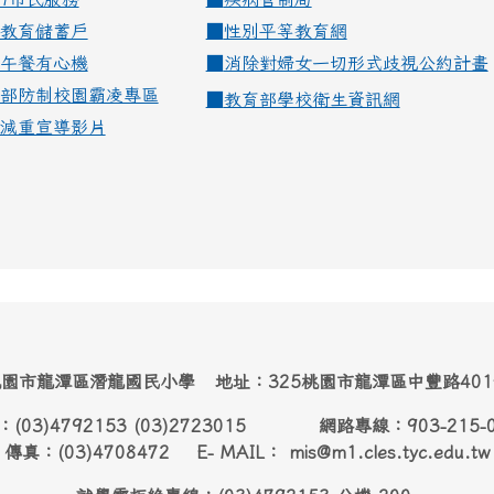
教育儲蓄戶
■
性別平等教育網
午餐有心機
■
消除對婦女一切形式歧視公約計畫
部防制校園霸凌專區
■
教育部學校衛生資訊網
減重宣導影片
園市龍潭區潛龍國民小學 地址：325桃園市龍潭區中豐路40
：(03)4792153 (03)2723015 網路專線：903-215-
傳真：(03)4708472 E- MAIL： mis@m1.cles.tyc.edu.tw