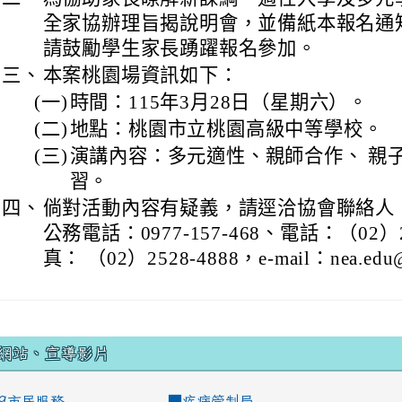
全家協辦理旨揭說明會，並備紙本報名通
請鼓勵學生家長踴躍報名參加。
三、
本案桃園場資訊如下：
(一)
時間：115年3月28日（星期六）。
(二)
地點：桃園市立桃園高級中等學校。
(三)
演講內容：多元適性、親師合作、 親
習。
四、
倘對活動內容有疑義，請逕洽協會聯絡人
公務電話：0977-157-468、電話：（02）2
真： （02）2528-4888，e-mail：nea.edu@m
網站、宣導影片
99市民服務
■
疾病管制局