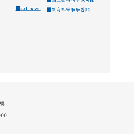
■
icrt news
■
教育部筆順學習網
1號
000