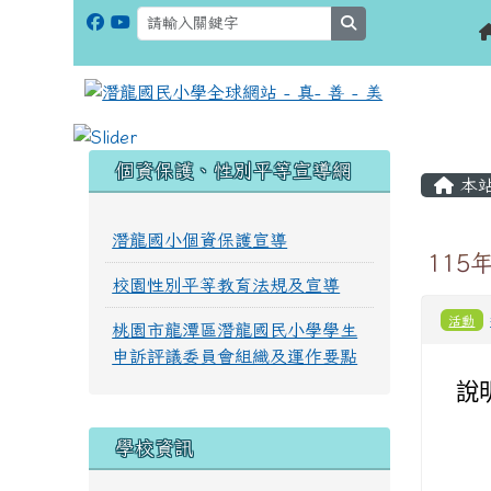
search
:::
:::
個資保護、性別平等宣導網
本
潛龍國小個資保護宣導
11
校園性別平等教育法規及宣導
活動
桃園市龍潭區潛龍國民小學學生
申訴評議委員會組織及運作要點
說
學校資訊