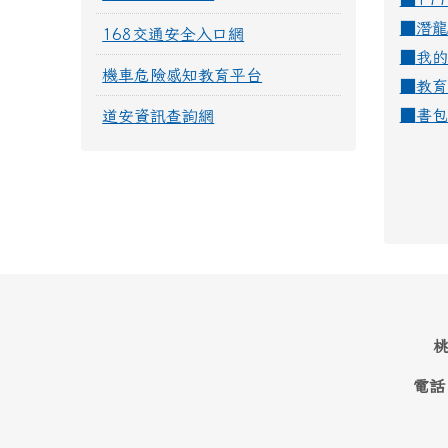
■
潛龍
168交通安全入口網
■
我的
機車危險感知教育平台
■
教育
■
書包
道安資訊查詢網
桃
電話