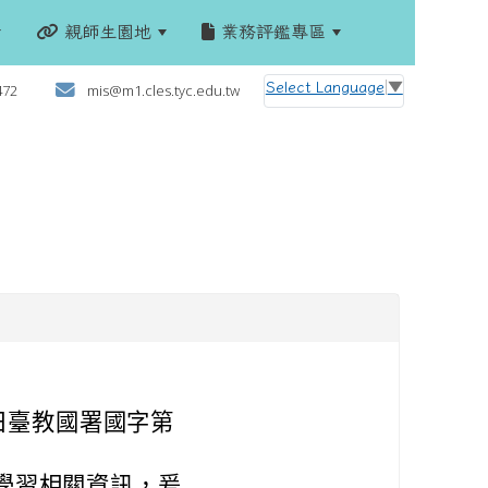
親師生園地
業務評鑑專區
:::
Select Language
▼
472
mis@m1.cles.tyc.edu.tw
日臺教國署國字第
學習相關資訊，爰