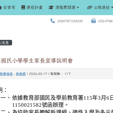
回首頁
課程計畫
潛龍愛閱讀
公務連結
(03)4792153#200
(03)-4708
站消息
5年國民小學學生家長宣導說明會
教學組長
-
教務處
| 2026-03-17 | 點閱數： 117
明：
一、
依據教育部國民及學前教育署115年3月6
1150021582號函辦理。
二、
為協助家長瞭解新課綱、適性入學及多元