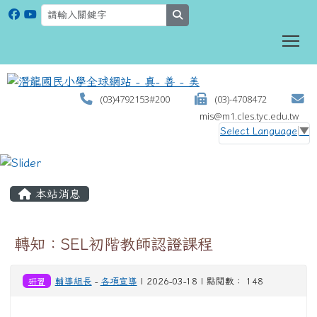
search
To
(03)4792153#200
(03)-4708472
mis@m1.cles.tyc.edu.tw
Select Language
▼
:::
本站消息
轉知：SEL初階教師認證課程
研習
輔導組長
-
各項宣導
| 2026-03-18 | 點閱數： 148