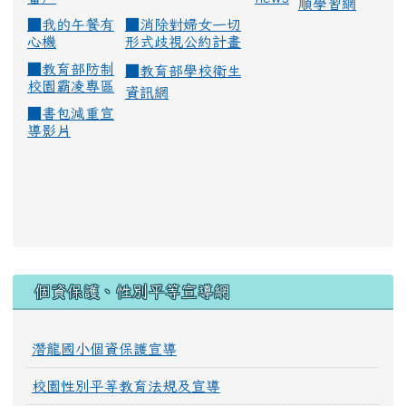
順學習網
■
我的午餐有
■
消除對婦女一切
心機
形式歧視公約計畫
■
教育部防制
■
教育部學校衛生
校園霸凌專區
資訊網
■
書包減重宣
導影片
:::
個資保護、性別平等宣導網
潛龍國小個資保護宣導
校園性別平等教育法規及宣導