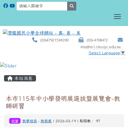
search
To
(03)4792153#200
(03)-4708472
mis@m1.cles.tyc.edu.tw
Select Language
▼
:::
本站消息
本市115年中小學發明展選拔暨展覽會-教
師研習
研習
教學組長
-
教務處
| 2026-03-19 | 點閱數： 97