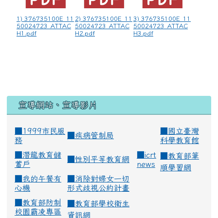
1) 376735100E_11
2) 376735100E_11
3) 376735100E_11
50024723_ATTAC
50024723_ATTAC
50024723_ATTAC
H1.pdf
H2.pdf
H3.pdf
宣導網站、宣導影片
■1999市民服
■
國立臺灣
■
疾病管制局
務
科學教育館
■
潛龍教育儲
■
icrt
■
教育部筆
■
性別平等教育網
蓄戶
news
順學習網
■
我的午餐有
■
消除對婦女一切
心機
形式歧視公約計畫
■
教育部防制
■
教育部學校衛生
校園霸凌專區
資訊網