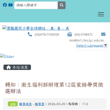
search
To
(03)4792153#200
(03)-4708472
mis@m1.cles.tyc.edu.tw
Select Language
▼
:::
本站消息
轉知：衛生福利部辦理第12屆紫絲帶獎徵
選辦法
活動
輔導組長
-
輔導室
| 2026-03-20 | 點閱數： 112