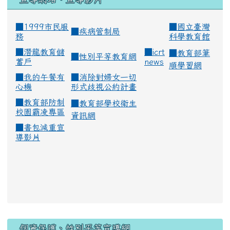
■1999市民服
■
國立臺灣
■
疾病管制局
務
科學教育館
■
潛龍教育儲
■
icrt
■
教育部筆
■
性別平等教育網
蓄戶
news
順學習網
■
我的午餐有
■
消除對婦女一切
心機
形式歧視公約計畫
■
教育部防制
■
教育部學校衛生
校園霸凌專區
資訊網
■
書包減重宣
導影片
:::
個資保護、性別平等宣導網