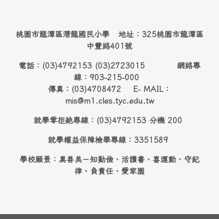
桃園市龍潭區潛龍國民小學 地址：325桃園市龍潭區
中豐路401號
電話：(03)4792153 (03)2723015 網路專
線：903-215-000
傳真：(03)4708472 E- MAIL：
mis@m1.cles.tyc.edu.tw
就學零拒絶專線：(03)4792153 分機 200
就學權益保障檢舉專線：3351589
學校願景：真善美－知勤儉、活讀書、喜運動、守紀
律、負責任、愛家園