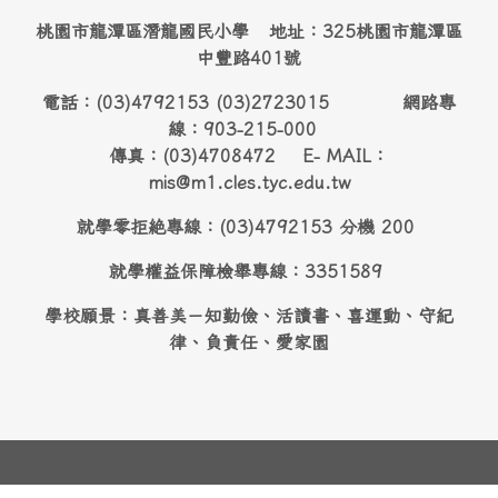
桃園市龍潭區潛龍國民小學 地址：325桃園市龍潭區
中豐路401號
電話：(03)4792153 (03)2723015 網路專
線：903-215-000
傳真：(03)4708472 E- MAIL：
mis@m1.cles.tyc.edu.tw
就學零拒絶專線：(03)4792153 分機 200
就學權益保障檢舉專線：3351589
學校願景：真善美－知勤儉、活讀書、喜運動、守紀
律、負責任、愛家園