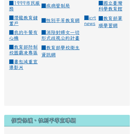
■1999市民服
■
國立臺灣
■
疾病管制局
務
科學教育館
■
潛龍教育儲
■
icrt
■
教育部筆
■
性別平等教育網
蓄戶
news
順學習網
■
我的午餐有
■
消除對婦女一切
心機
形式歧視公約計畫
■
教育部防制
■
教育部學校衛生
校園霸凌專區
資訊網
■
書包減重宣
導影片
:::
個資保護、性別平等宣導網