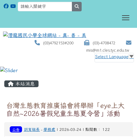
search
To
(03)4792153#200
(03)-4708472
mis@m1.cles.tyc.edu.tw
Select Language
▼
:::
本站消息
台灣生態教育推廣協會將舉辦「eye上大
自然~2026暑假兒童生態夏令營」活動
公告
訓育組長
-
學務處
| 2026-03-24 | 點閱數： 122