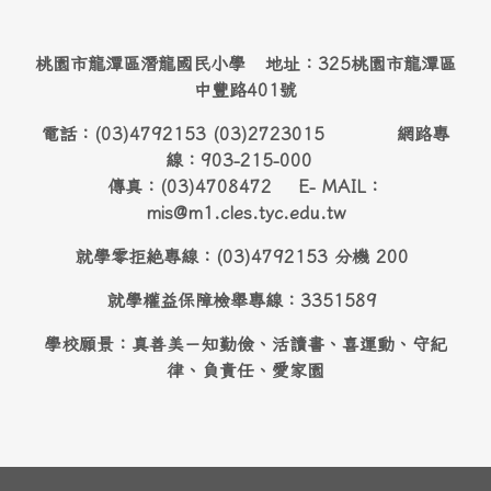
桃園市龍潭區潛龍國民小學 地址：325桃園市龍潭區
中豐路401號
電話：(03)4792153 (03)2723015 網路專
線：903-215-000
傳真：(03)4708472 E- MAIL：
mis@m1.cles.tyc.edu.tw
就學零拒絶專線：(03)4792153 分機 200
就學權益保障檢舉專線：3351589
學校願景：真善美－知勤儉、活讀書、喜運動、守紀
律、負責任、愛家園