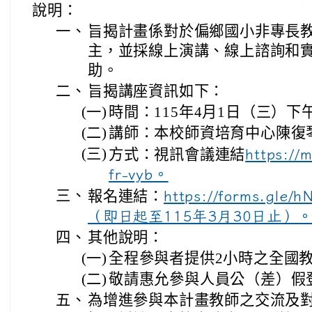
說明：
一、
旨揭計畫係對於偏鄉國小非專長
主，並採線上演講、線上諮詢和
助。
二、
旨揭講座資訊如下：
(一)
時間：115年4月1日（三）下午
(二)
講師：本校師資培育中心陳復
(三)
方式：視訊會議連結
https://
fr-vyb。
三、
報名連結：
https://forms.gle
（即日起至115年3月30日止）
四、
其他說明：
(一)
全程參與者提供2小時之全國
(二)
敬請惠允參與人員公（差）假
五、
為增進參與本計畫教師之交流及