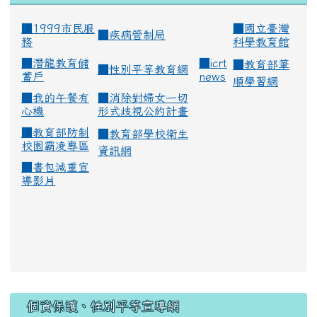
■1999市民服
■
國立臺灣
■
疾病管制局
務
科學教育館
■
潛龍教育儲
■
icrt
■
教育部筆
■
性別平等教育網
蓄戶
news
順學習網
■
我的午餐有
■
消除對婦女一切
心機
形式歧視公約計畫
■
教育部防制
■
教育部學校衛生
校園霸凌專區
資訊網
■
書包減重宣
導影片
:::
個資保護、性別平等宣導網