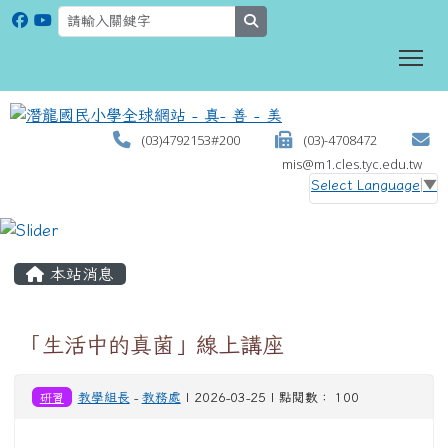
search
To
(03)4792153#200
(03)-4708472
mis@m1.cles.tyc.edu.tw
Select Language
▼
:::
本站消息
「生活中的真菌」線上講座
研習
教學組長
-
教務處
| 2026-03-25 | 點閱數： 100