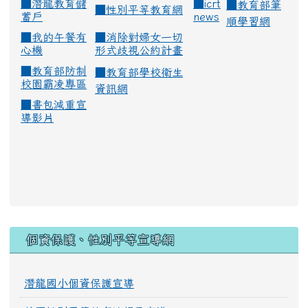
■
潛龍教育儲
■
icrt
■
教育部筆
■
性別平等教育網
蓄戶
news
順學習網
■
我的午餐有
■
消除對婦女一切
心機
形式歧視公約計畫
■
教育部防制
■
教育部學校衛生
校園霸凌專區
資訊網
■
書包減重宣
導影片
:::
個資保護、性別平等宣導網
潛龍國小個資保護宣導