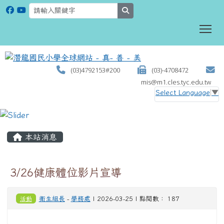
search
To
(03)4792153#200
(03)-4708472
mis@m1.cles.tyc.edu.tw
Select Language
▼
:::
本站消息
3/26健康體位影片宣導
活動
衛生組長
-
學務處
| 2026-03-25 | 點閱數： 187