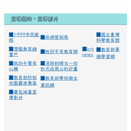
宣導網站、宣導影片
■1999市民服
■
國立臺灣
■
疾病管制局
務
科學教育館
■
潛龍教育儲
■
icrt
■
教育部筆
■
性別平等教育網
蓄戶
news
順學習網
■
我的午餐有
■
消除對婦女一切
心機
形式歧視公約計畫
■
教育部防制
■
教育部學校衛生
校園霸凌專區
資訊網
■
書包減重宣
導影片