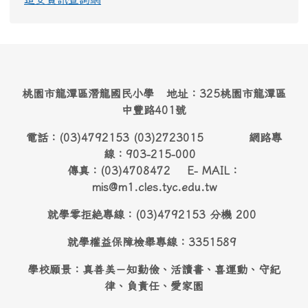
桃園市龍潭區潛龍國民小學 地址：325桃園市龍潭區
中豐路401號
電話：(03)4792153 (03)2723015 網路專
線：903-215-000
傳真：(03)4708472 E- MAIL：
mis@m1.cles.tyc.edu.tw
就學零拒絶專線：(03)4792153 分機 200
就學權益保障檢舉專線：3351589
學校願景：真善美－知勤儉、活讀書、喜運動、守紀
律、負責任、愛家園