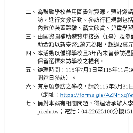
二、
為鼓勵學校善用圖書館資源，預計邀請
訪，進行文教活動。參訪行程規劃包
內數位裝置體驗、藝文欣賞、兒童學
三、
由國資圖補助遊覽車接送（1臺）及參
助金額以新臺幣2萬元為限，超過2萬
四、
本活動以偏鄉學校且3年內未曾參訪過
保留選擇來訪學校之權利。
五、
辦理時間：115年7月1日至115年11
開館日參訪）。
六、
有意願參訪之學校，請於115年5月31
（網址：
https://forms.gle/AZNhx
七、
倘對本案有相關問題，得逕洽承辦人李小姐
pi.edu.tw；電話：04-22625100分機1