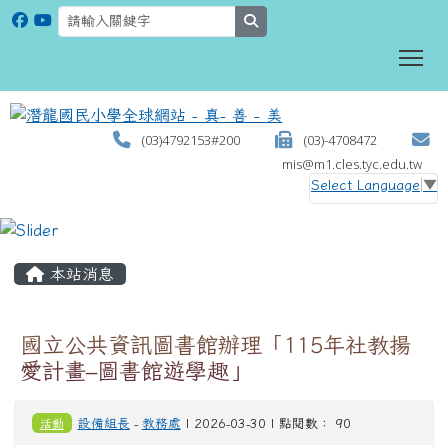
search
To
(03)4792153#200
(03)-4708472
mis@m1.cles.tyc.edu.tw
Select Language
▼
:::
本站消息
國立公共資訊圖書館辦理「115年社教揚
愛計畫–圖書館遊學趣」
活動
設備組長
-
教務處
| 2026-03-30 | 點閱數： 90