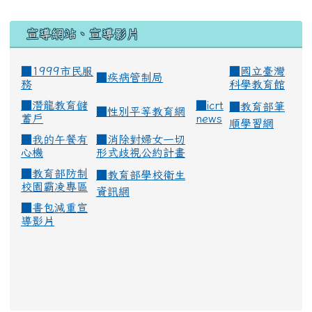
宣導網站、宣導影片
■1999市民服
■
國立臺灣
■
疾病管制局
務
科學教育館
■
潛龍教育儲
■
icrt
■
教育部筆
■
性別平等教育網
蓄戶
news
順學習網
■
我的午餐有
■
消除對婦女一切
心機
形式歧視公約計畫
■
教育部防制
■
教育部學校衛生
校園霸凌專區
資訊網
■
書包減重宣
導影片