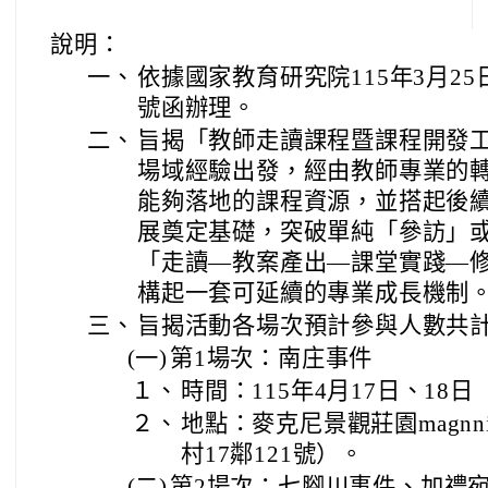
說明：
一、
依據國家教育研究院115年3月25日
號函辦理。
二、
旨揭「教師走讀課程暨課程開發
場域經驗出發，經由教師專業的
能夠落地的課程資源，並搭起後
展奠定基礎，突破單純「參訪」
「走讀—教案產出—課堂實踐—
構起一套可延續的專業成長機制
三、
旨揭活動各場次預計參與人數共計
(一)
第1場次：南庄事件
１、
時間：115年4月17日、18
２、
地點：麥克尼景觀莊園magnni
村17鄰121號）。
(二)
第2場次：七腳川事件、加禮