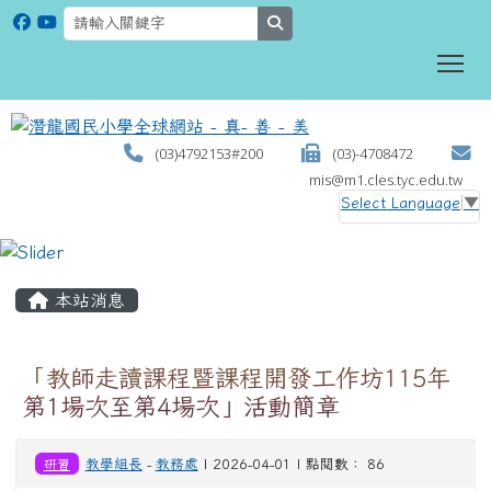
search
To
(03)4792153#200
(03)-4708472
mis@m1.cles.tyc.edu.tw
Select Language
▼
:::
本站消息
「教師走讀課程暨課程開發工作坊115年
第1場次至第4場次」活動簡章
研習
教學組長
-
教務處
| 2026-04-01 | 點閱數： 86