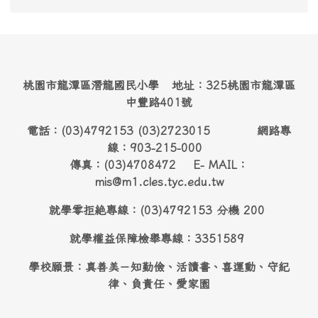
桃園市龍潭區潛龍國民小學 地址：325桃園市龍潭區
中豐路401號
電話：(03)4792153 (03)2723015 網路專
線：903-215-000
傳真：(03)4708472 E- MAIL：
mis@m1.cles.tyc.edu.tw
就學零拒絶專線：(03)4792153 分機 200
就學權益保障檢舉專線：3351589
學校願景：真善美－知勤儉、活讀書、喜運動、守紀
律、負責任、愛家園