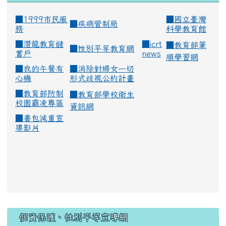
■1999市民服
■
國立臺灣
■
疾病管制局
務
科學教育館
■
潛龍教育儲
■
icrt
■
教育部筆
■
性別平等教育網
蓄戶
news
順學習網
■
我的午餐有
■
消除對婦女一切
心機
形式歧視公約計畫
■
教育部防制
■
教育部學校衛生
校園霸凌專區
資訊網
■
書包減重宣
導影片
:::
個資保護、性別平等宣導網