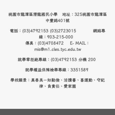
桃園市龍潭區潛龍國民小學 地址：325桃園市龍潭區
中豐路401號
電話：(03)4792153 (03)2723015 網路專
線：903-215-000
傳真：(03)4708472 E- MAIL：
mis@m1.cles.tyc.edu.tw
就學零拒絶專線：(03)4792153 分機 200
就學權益保障檢舉專線：3351589
學校願景：真善美－知勤儉、活讀書、喜運動、守紀
律、負責任、愛家園