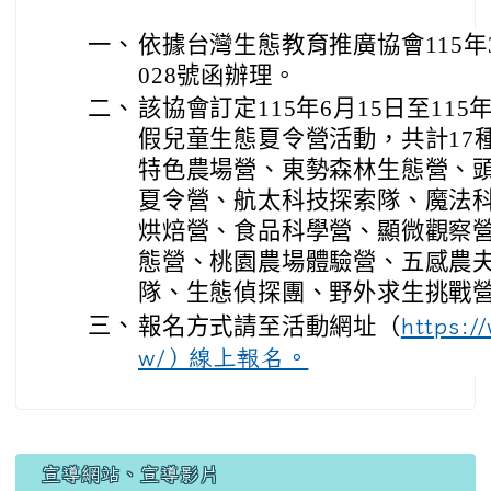
一、
依據台灣生態教育推廣協會115年3月
028號函辦理。
二、
該協會訂定115年6月15日至115
假兒童生態夏令營活動，共計17
特色農場營、東勢森林生態營、
夏令營、航太科技探索隊、魔法
烘焙營、食品科學營、顯微觀察
態營、桃園農場體驗營、五感農
隊、生態偵探團、野外求生挑戰
三、
報名方式請至活動網址（
https:/
w/）線上報名。
宣導網站、宣導影片