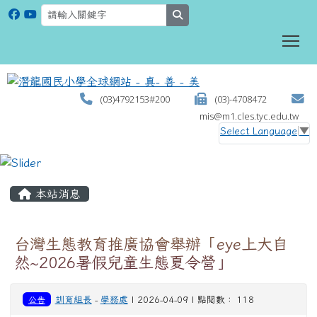
search
To
(03)4792153#200
(03)-4708472
mis@m1.cles.tyc.edu.tw
Select Language
▼
:::
本站消息
台灣生態教育推廣協會舉辦「eye上大自
然~2026暑假兒童生態夏令營」
公告
訓育組長
-
學務處
| 2026-04-09 | 點閱數： 118